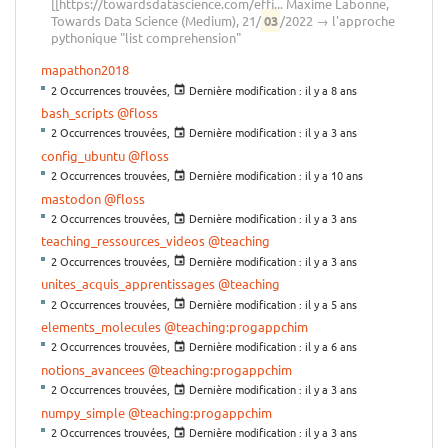
[[https://towardsdatascience.com/effi... Maxime Labonne,
Towards Data Science (Medium), 21/
03
/2022 → l'approche
pythonique "list comprehension"
mapathon2018
2 Occurrences trouvées,
Dernière modification :
il y a 8 ans
bash_scripts
@floss
2 Occurrences trouvées,
Dernière modification :
il y a 3 ans
config_ubuntu
@floss
2 Occurrences trouvées,
Dernière modification :
il y a 10 ans
mastodon
@floss
2 Occurrences trouvées,
Dernière modification :
il y a 3 ans
teaching_ressources_videos
@teaching
2 Occurrences trouvées,
Dernière modification :
il y a 3 ans
unites_acquis_apprentissages
@teaching
2 Occurrences trouvées,
Dernière modification :
il y a 5 ans
elements_molecules
@teaching:progappchim
2 Occurrences trouvées,
Dernière modification :
il y a 6 ans
notions_avancees
@teaching:progappchim
2 Occurrences trouvées,
Dernière modification :
il y a 3 ans
numpy_simple
@teaching:progappchim
2 Occurrences trouvées,
Dernière modification :
il y a 3 ans