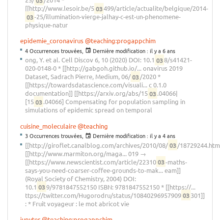
[[http://www.lesoir.be/5
03
499/article/actualite/belgique/2014-
03
-25/illumination-vierge-jalhay-c-est-un-phenomene-
physique-natur
epidemie_coronavirus
@teaching:progappchim
4 Occurrences trouvées,
Dernière modification :
il y a 6 ans
ong, Y. et al. Cell Discov 6, 10 (2020) DOI: 10.1
03
8/s41421-
020-0148-0 * [[http://gabgoh.github.io/... onavirus 2019
Dataset, Sadrach Pierre, Medium, 06/
03
/2020 *
[[https://towardsdatascience.com/visuali... c 0.1.0
documentation]] [[https://arxiv.org/abs/15
03
.04066|
[15
03
.04066] Compensating for population sampling in
simulations of epidemic spread on temporal
cuisine_moleculaire
@teaching
3 Occurrences trouvées,
Dernière modification :
il y a 4 ans
[[http://giroflet.canalblog.com/archives/2010/08/
03
/18729244.html
[[http://www.marmiton.org/maga... 019 →
[[https://www.newscientist.com/article/22310
03
-maths-
says-you-need-coarser-coffee-grounds-to-mak... eam]]
(Royal Society of Chemistry, 2004) DOI:
10.1
03
9/9781847552150 ISBN: 9781847552150 * [[https://...
ttps://twitter.com/Hugorodru/status/10840296957909
03
301]]
: * Fruit voyageur : le mot abricot vie
jupyter
@teaching:progappchim