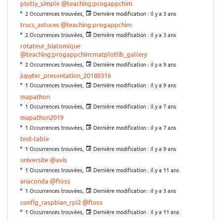
plotly_simple
@teaching:progappchim
2 Occurrences trouvées,
Dernière modification :
il y a 3 ans
trucs_astuces
@teaching:progappchim
2 Occurrences trouvées,
Dernière modification :
il y a 3 ans
rotateur_biatomique
@teaching:progappchim:matplotlib_gallery
2 Occurrences trouvées,
Dernière modification :
il y a 9 ans
jupyter_presentation_20180316
1 Occurrences trouvées,
Dernière modification :
il y a 9 ans
mapathon
1 Occurrences trouvées,
Dernière modification :
il y a 7 ans
mapathon2019
1 Occurrences trouvées,
Dernière modification :
il y a 7 ans
test-table
1 Occurrences trouvées,
Dernière modification :
il y a 9 ans
universite
@avis
1 Occurrences trouvées,
Dernière modification :
il y a 11 ans
anaconda
@floss
1 Occurrences trouvées,
Dernière modification :
il y a 3 ans
config_raspbian_rpi2
@floss
1 Occurrences trouvées,
Dernière modification :
il y a 11 ans