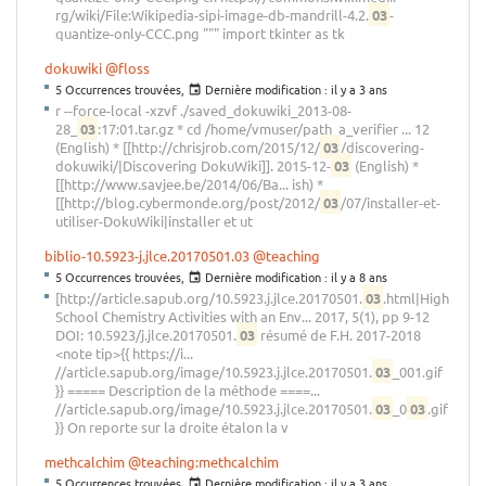
rg/wiki/File:Wikipedia-sipi-image-db-mandrill-4.2.
03
-
quantize-only-CCC.png """ import tkinter as tk
dokuwiki
@floss
5 Occurrences trouvées,
Dernière modification :
il y a 3 ans
r --force-local -xzvf ./saved_dokuwiki_2013-08-
28_
03
:17:01.tar.gz * cd /home/vmuser/path_a_verifier ... 12
(English) * [[http://chrisjrob.com/2015/12/
03
/discovering-
dokuwiki/|Discovering DokuWiki]]. 2015-12-
03
(English) *
[[http://www.savjee.be/2014/06/Ba... ish) *
[[http://blog.cybermonde.org/post/2012/
03
/07/installer-et-
utiliser-DokuWiki|installer et ut
biblio-10.5923-j.jlce.20170501.03
@teaching
5 Occurrences trouvées,
Dernière modification :
il y a 8 ans
[http://article.sapub.org/10.5923.j.jlce.20170501.
03
.html|High
School Chemistry Activities with an Env... 2017, 5(1), pp 9-12
DOI: 10.5923/j.jlce.20170501.
03
résumé de F.H. 2017-2018
<note tip>{{ https://i...
//article.sapub.org/image/10.5923.j.jlce.20170501.
03
_001.gif
}} ===== Description de la méthode ====...
//article.sapub.org/image/10.5923.j.jlce.20170501.
03
_0
03
.gif
}} On reporte sur la droite étalon la v
methcalchim
@teaching:methcalchim
5 Occurrences trouvées,
Dernière modification :
il y a 3 ans