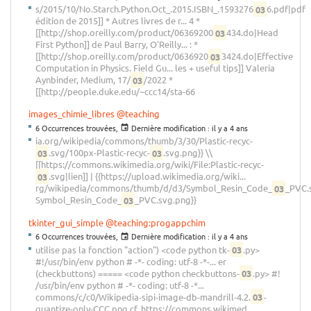
s/2015/10/No.Starch.Python.Oct_.2015.ISBN_.1593276
03
6.pdf|pdf
édition de 2015]] * Autres livres de r... 4 *
[[http://shop.oreilly.com/product/06369200
03
434.do|Head
First Python]] de Paul Barry, O'Reilly... : *
[[http://shop.oreilly.com/product/0636920
03
3424.do|Effective
Computation in Physics. Field Gu... les + useful tips]] Valeria
Aynbinder, Medium, 17/
03
/2022 *
[[http://people.duke.edu/~ccc14/sta-66
images_chimie_libres
@teaching
6 Occurrences trouvées,
Dernière modification :
il y a 4 ans
ia.org/wikipedia/commons/thumb/3/30/Plastic-recyc-
03
.svg/100px-Plastic-recyc-
03
.svg.png}} \\
[[https://commons.wikimedia.org/wiki/File:Plastic-recyc-
03
.svg|lien]] | {{https://upload.wikimedia.org/wiki...
rg/wikipedia/commons/thumb/d/d3/Symbol_Resin_Code_
03
_PVC.
Symbol_Resin_Code_
03
_PVC.svg.png}}
tkinter_gui_simple
@teaching:progappchim
6 Occurrences trouvées,
Dernière modification :
il y a 4 ans
utilise pas la fonction "action") <code python tk-
03
.py>
#!/usr/bin/env python # -*- coding: utf-8 -*-... er
(checkbuttons) ===== <code python checkbuttons-
03
.py> #!
/usr/bin/env python # -*- coding: utf-8 -*...
commons/c/c0/Wikipedia-sipi-image-db-mandrill-4.2.
03
-
quantize-only-CCC.png cf. https://commons.wikimed...