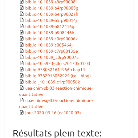
biblio-10.1039-a9rp90008j
biblio-10.1039-b4rp90005g
biblio-10.1039-b4rp90027h
biblio-10.1039-b5rp90014j
biblio-10.1039-b812416g
biblio-10.1039-b908246h
biblio-10.1039-c0rp90006k
biblio-10.1039-c005464j
biblio-10.1039-c7rp00135e
biblio-10.1039_c0rp90007a
biblio-10.5923-j.jlce.20170501.03
biblio-9780321611956-chap14
biblio-9782916032924 (te…hing)
biblio-_10.1039-c1rp90056k
uaa-chim-sb-03-reaction-chimique-
quantitative
uaa-chim-sg-03-reaction-chimique-
quantitative
jour-2020-03-16 (rv:2020-03)
Résultats plein texte: