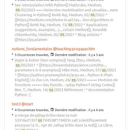
hev Interpolation With Python]] Mathcube, Medium,
03
/02/2023 === Molecules modelisation and visualiza... eans
Clustering in Python]] Rohit Raj, Medium, 02/
03
/2022 *
[[https://medium.com/thrive-in-ai/clas... tion Algorithms in
Python]] Rohit Raj, Medium, 15/
03
/2022 * Applications
(suggestions, examples,...)... colson Method]], Kowshik
chilamkurthy, Medium, 02/
03
/2021 * Blog articles *
[[https://py.plainen
notions_fondamentales
@teaching:progappchim
5 Occurrences trouvées,
Dernière modification :
il y a 3 ans
imple is better than complex]] Yang Zhou, Medium,
03
/05/2021 * [[https://towardsdatascience.com/the-...
parameters in 6 examples]] Mike Huls, Medium, 07/
03
/2023
* [[https://python.plainenglish.io/args-an... Python in Plain
English]] Liu Zuo Lin, Medium, 26/
03
/2023 ===== Modules de
fonctions ===== Des fonctio... ryday Python f-string Codes]]
Bex. T., Medium, 14/
03
/2023 Références : * documentation
Python : [
test3
@start
4 Occurrences trouvées,
Dernière modification :
il y a 6 ans
a-vierge-de-jalhay-brille-dans-la-nuit-
53316e21357
03
7d4538f1194|On sait scientifiquement
pourquoi la V... rge de Jalhay brille dans la nuit]], La Libre,
25/
03
/2014 *