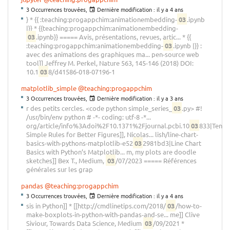
3 Occurrences trouvées,
Dernière modification :
il y a 4 ans
} * {{ :teaching:progappchim:animationembedding-
03
.ipynb
|}} * {{teaching:progappchim:animationembedding-
03
.ipynb}} ===== Avis, présentations, revues, artic... * {{
:teaching:progappchim:animationembedding-
03
.ipynb |}} :
avec des animations des graphiques ma... pen-source web
tool]] Jeffrey M. Perkel, Nature 563, 145-146 (2018) DOI:
10.1
03
8/d41586-018-07196-1
matplotlib_simple
@teaching:progappchim
3 Occurrences trouvées,
Dernière modification :
il y a 3 ans
r des petits cercles. <code python simple_series_
03
.py> #!
/usr/bin/env python # -*- coding: utf-8 -*...
org/article/info%3Adoi%2F10.1371%2Fjournal.pcbi.10
03
833|Ten
Simple Rules for Better Figures]], Nicolas... lish/line-chart-
basics-with-pythons-matplotlib-e52
03
2981bd3|Line Chart
Basics with Python’s Matplotlib... m, my plots are doodle
sketches]] Bex T., Medium,
03
/07/2023 ===== Références
générales sur les grap
pandas
@teaching:progappchim
3 Occurrences trouvées,
Dernière modification :
il y a 4 ans
sis in Python]] * [[http://cmdlinetips.com/2018/
03
/how-to-
make-boxplots-in-python-with-pandas-and-se... me]] Clive
Siviour, Towards Data Science, Medium
03
/09/2021 *