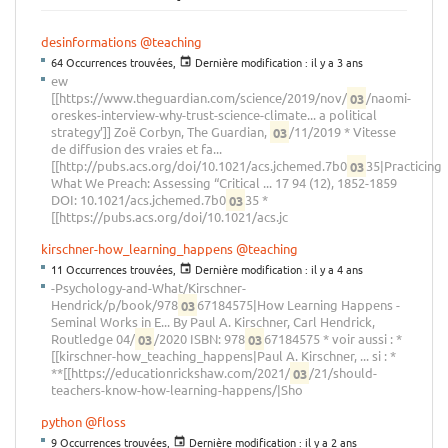
desinformations
@teaching
64 Occurrences trouvées,
Dernière modification :
il y a 3 ans
ew
[[https://www.theguardian.com/science/2019/nov/
03
/naomi-
oreskes-interview-why-trust-science-climate... a political
strategy’]] Zoë Corbyn, The Guardian,
03
/11/2019 * Vitesse
de diffusion des vraies et fa...
[[http://pubs.acs.org/doi/10.1021/acs.jchemed.7b0
03
35|Practicing
What We Preach: Assessing “Critical ... 17 94 (12), 1852-1859
DOI: 10.1021/acs.jchemed.7b0
03
35 *
[[https://pubs.acs.org/doi/10.1021/acs.jc
kirschner-how_learning_happens
@teaching
11 Occurrences trouvées,
Dernière modification :
il y a 4 ans
-Psychology-and-What/Kirschner-
Hendrick/p/book/978
03
67184575|How Learning Happens -
Seminal Works in E... By Paul A. Kirschner, Carl Hendrick,
Routledge 04/
03
/2020 ISBN: 978
03
67184575 * voir aussi : *
[[kirschner-how_teaching_happens|Paul A. Kirschner, ... si : *
**[[https://educationrickshaw.com/2021/
03
/21/should-
teachers-know-how-learning-happens/|Sho
python
@floss
9 Occurrences trouvées,
Dernière modification :
il y a 2 ans