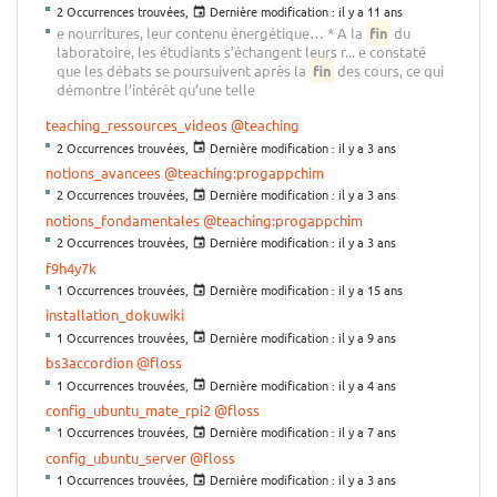
2 Occurrences trouvées,
Dernière modification :
il y a 11 ans
e nourritures, leur contenu énergétique… * A la
fin
du
laboratoire, les étudiants s’échangent leurs r... e constaté
que les débats se poursuivent après la
fin
des cours, ce qui
démontre l’intérêt qu’une telle
teaching_ressources_videos
@teaching
2 Occurrences trouvées,
Dernière modification :
il y a 3 ans
notions_avancees
@teaching:progappchim
2 Occurrences trouvées,
Dernière modification :
il y a 3 ans
notions_fondamentales
@teaching:progappchim
2 Occurrences trouvées,
Dernière modification :
il y a 3 ans
f9h4y7k
1 Occurrences trouvées,
Dernière modification :
il y a 15 ans
installation_dokuwiki
1 Occurrences trouvées,
Dernière modification :
il y a 9 ans
bs3accordion
@floss
1 Occurrences trouvées,
Dernière modification :
il y a 4 ans
config_ubuntu_mate_rpi2
@floss
1 Occurrences trouvées,
Dernière modification :
il y a 7 ans
config_ubuntu_server
@floss
1 Occurrences trouvées,
Dernière modification :
il y a 3 ans