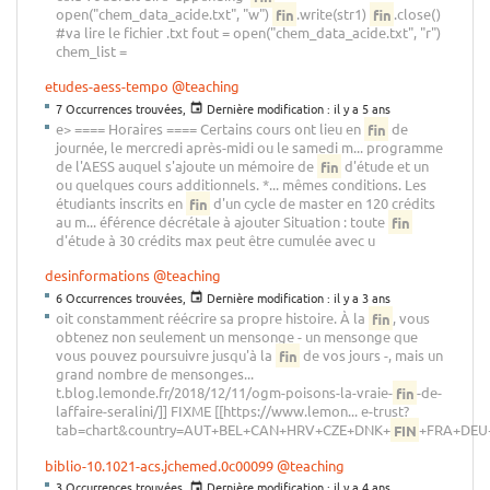
open("chem_data_acide.txt", "w")
fin
.write(str1)
fin
.close()
#va lire le fichier .txt fout = open("chem_data_acide.txt", "r")
chem_list =
etudes-aess-tempo
@teaching
7 Occurrences trouvées,
Dernière modification :
il y a 5 ans
e> ==== Horaires ==== Certains cours ont lieu en
fin
de
journée, le mercredi après-midi ou le samedi m... programme
de l'AESS auquel s'ajoute un mémoire de
fin
d'étude et un
ou quelques cours additionnels. *... mêmes conditions. Les
étudiants inscrits en
fin
d'un cycle de master en 120 crédits
au m... éférence décrétale à ajouter Situation : toute
fin
d'étude à 30 crédits max peut être cumulée avec u
desinformations
@teaching
6 Occurrences trouvées,
Dernière modification :
il y a 3 ans
oit constamment réécrire sa propre histoire. À la
fin
, vous
obtenez non seulement un mensonge - un mensonge que
vous pouvez poursuivre jusqu'à la
fin
de vos jours -, mais un
grand nombre de mensonges...
t.blog.lemonde.fr/2018/12/11/ogm-poisons-la-vraie-
fin
-de-
laffaire-seralini/]] FIXME [[https://www.lemon... e-trust?
tab=chart&country=AUT+BEL+CAN+HRV+CZE+DNK+
FIN
+FRA+DEU
biblio-10.1021-acs.jchemed.0c00099
@teaching
3 Occurrences trouvées,
Dernière modification :
il y a 4 ans