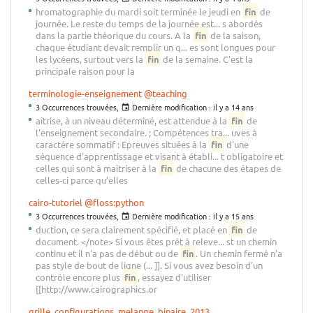
hromatographie du mardi soit terminée le jeudi en
fin
de
journée. Le reste du temps de la journée est... s abordés
dans la partie théorique du cours. A la
fin
de la saison,
chaque étudiant devait remplir un q... es sont longues pour
les lycéens, surtout vers la
fin
de la semaine. C'est la
principale raison pour la
terminologie-enseignement
@teaching
3 Occurrences trouvées,
Dernière modification :
il y a 14 ans
aîtrise, à un niveau déterminé, est attendue à la
fin
de
l'enseignement secondaire. ; Compétences tra... uves à
caractère sommatif : Epreuves situées à la
fin
d'une
séquence d'apprentissage et visant à établi... t obligatoire et
celles qui sont à maîtriser à la
fin
de chacune des étapes de
celles-ci parce qu’elles
cairo-tutoriel
@floss:python
3 Occurrences trouvées,
Dernière modification :
il y a 15 ans
duction, ce sera clairement spécifié, et placé en
fin
de
document. </note> Si vous êtes prêt à releve... st un chemin
continu et il n'a pas de début ou de
fin
. Un chemin fermé n'a
pas style de bout de ligne (... ]]. Si vous avez besoin d'un
contrôle encore plus
fin
, essayez d'utiliser
[[http://www.cairographics.or
grille_configurations_melange_binaire_2013