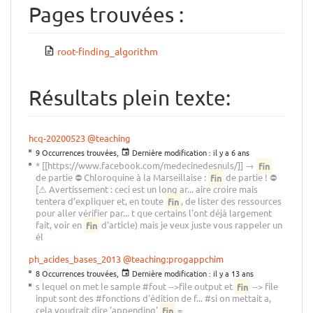
Pages trouvées :
root-finding_algorithm
Résultats plein texte:
hcq-20200523
@teaching
9 Occurrences trouvées,
Dernière modification :
il y a 6 ans
* [[https://www.facebook.com/medecinedesnuls/]] →
fin
de partie ⛔ Chloroquine à la Marseillaise :
fin
de partie ! ⛔
[⚠ Avertissement : ceci est un long ar... aire croire mais
tentera d’expliquer et, en toute
fin
, de lister des ressources
pour aller vérifier par... t que certains l'ont déjà largement
fait, voir en
fin
d'article) mais je veux juste vous rappeler un
él
ph_acides_bases_2013
@teaching:progappchim
8 Occurrences trouvées,
Dernière modification :
il y a 13 ans
s lequel on met le sample #fout -->file output et
fin
--> file
input sont des #fonctions d'édition de f... #si on mettait a,
cela voudrait dire 'appending'
fin
=