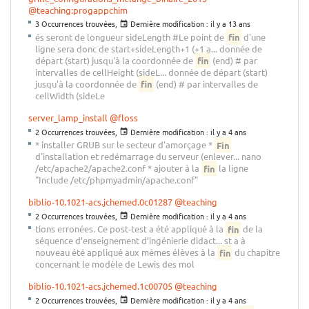
@teaching:progappchim
3 Occurrences trouvées,
Dernière modification :
il y a 13 ans
és seront de longueur sideLength #Le point de
fin
d'une
ligne sera donc de start+sideLength+1 (+1 a... donnée de
départ (start) jusqu'à la coordonnée de
fin
(end) # par
intervalles de cellHeight (sideL... donnée de départ (start)
jusqu'à la coordonnée de
fin
(end) # par intervalles de
cellWidth (sideLe
server_lamp_install
@floss
2 Occurrences trouvées,
Dernière modification :
il y a 4 ans
* installer GRUB sur le secteur d'amorçage *
Fin
d'installation et redémarrage du serveur (enlever... nano
/etc/apache2/apache2.conf * ajouter à la
fin
la ligne
"Include /etc/phpmyadmin/apache.conf"
biblio-10.1021-acs.jchemed.0c01287
@teaching
2 Occurrences trouvées,
Dernière modification :
il y a 4 ans
tions erronées. Ce post-test a été appliqué à la
fin
de la
séquence d’enseignement d’ingénierie didact... st a à
nouveau été appliqué aux mêmes élèves à la
fin
du chapitre
concernant le modèle de Lewis des mol
biblio-10.1021-acs.jchemed.1c00705
@teaching
2 Occurrences trouvées,
Dernière modification :
il y a 4 ans