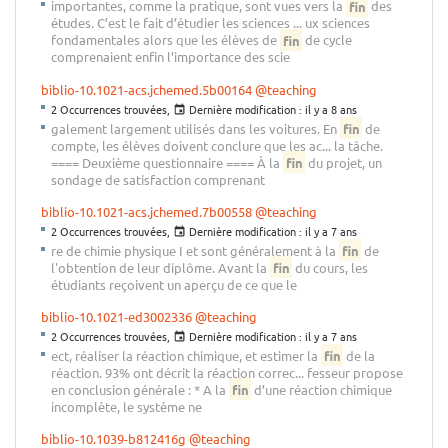
importantes, comme la pratique, sont vues vers la
fin
des
études. C’est le fait d’étudier les sciences ... ux sciences
fondamentales alors que les élèves de
fin
de cycle
comprenaient enfin l’importance des scie
biblio-10.1021-acs.jchemed.5b00164
@teaching
2 Occurrences trouvées,
Dernière modification :
il y a 8 ans
galement largement utilisés dans les voitures. En
fin
de
compte, les élèves doivent conclure que les ac... la tâche.
==== Deuxième questionnaire ==== À la
fin
du projet, un
sondage de satisfaction comprenant
biblio-10.1021-acs.jchemed.7b00558
@teaching
2 Occurrences trouvées,
Dernière modification :
il y a 7 ans
re de chimie physique I et sont généralement à la
fin
de
l'obtention de leur diplôme. Avant la
fin
du cours, les
étudiants reçoivent un aperçu de ce que le
biblio-10.1021-ed3002336
@teaching
2 Occurrences trouvées,
Dernière modification :
il y a 7 ans
ect, réaliser la réaction chimique, et estimer la
fin
de la
réaction. 93% ont décrit la réaction correc... fesseur propose
en conclusion générale : * A la
fin
d’une réaction chimique
incomplète, le système ne
biblio-10.1039-b812416g
@teaching