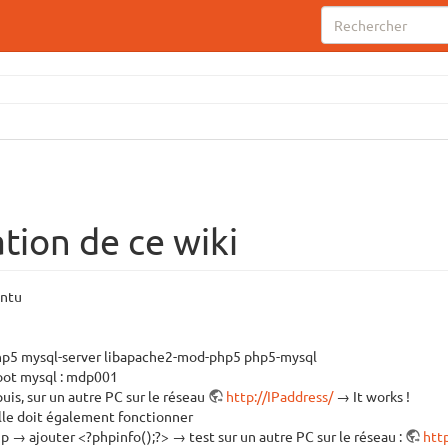
tion de ce wiki
untu
php5 mysql-server libapache2-mod-php5 php5-mysql
root mysql : mdp001
puis, sur un autre PC sur le réseau
http://IPaddress/
→ It works !
elle doit également fonctionner
→ ajouter <?phpinfo();?> → test sur un autre PC sur le réseau :
htt