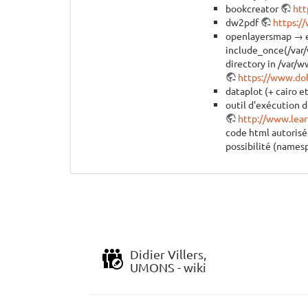
bookcreator
htt
dw2pdf
https:/
openlayersmap → er
include_once(/var/
directory in /var/
https://www.do
dataplot (+ cairo e
outil d'exécution d
http://www.lear
code html autorisée
possibilité (names
Didier Villers,
UMONS - wiki