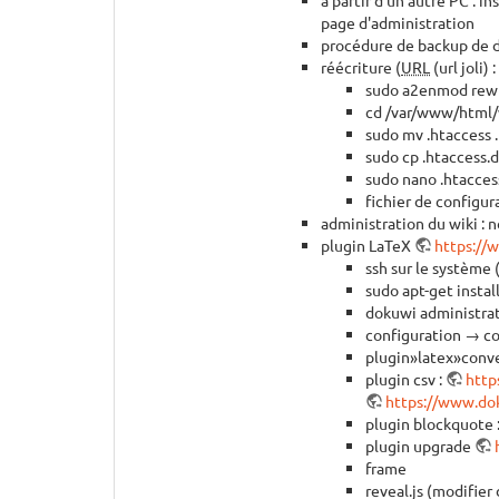
page d'administration
procédure de backup de do
réécriture (
URL
(url joli) :
sudo a2enmod rew
cd /var/www/html/
sudo mv .htaccess 
sudo cp .htaccess.d
sudo nano .htacces
fichier de configur
administration du wiki : 
plugin LaTeX
https://
ssh sur le système 
sudo apt-get insta
dokuwi administrati
configuration → c
plugin»latex»conver
plugin csv :
http
https://www.do
plugin blockquote 
plugin upgrade
frame
reveal.js (modifie