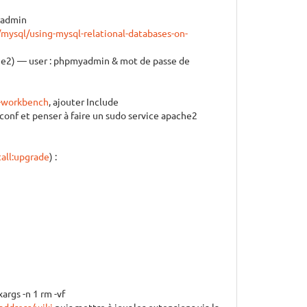
radmin
mysql/using-mysql-relational-databases-on-
che2) — user : phpmyadmin & mot de passe de
-workbench
, ajouter Include
onf et penser à faire un sudo service apache2
all:upgrade
) :
args -n 1 rm -vf
Paddress/wiki
puis mettre à jour les extensions via la