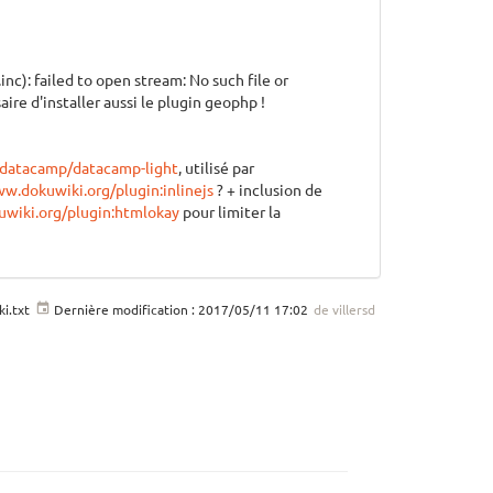
: failed to open stream: No such file or
re d'installer aussi le plugin geophp !
/datacamp/datacamp-light
, utilisé par
ww.dokuwiki.org/plugin:inlinejs
? + inclusion de
uwiki.org/plugin:htmlokay
pour limiter la
ki.txt
Dernière modification :
2017/05/11 17:02
de
villersd