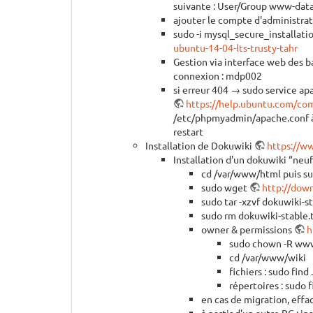
suivante : User/Group www-dat
ajouter le compte d'administra
sudo -i mysql_secure_installat
ubuntu-14-04-lts-trusty-tahr
Gestion via interface web des 
connexion : mdp002
si erreur 404 → sudo service apa
https://help.ubuntu.com/
/etc/phpmyadmin/apache.conf à l
restart
Installation de Dokuwiki
https://ww
Installation d'un dokuwiki “neu
cd /var/www/html puis su
sudo wget
http://down
sudo tar -xzvf dokuwiki-
sudo rm dokuwiki-stable.
owner & permissions
h
sudo chown -R ww
cd /var/www/wiki
fichiers : sudo find
répertoires : sudo f
en cas de migration, effac
à partir d'un autre PC : in