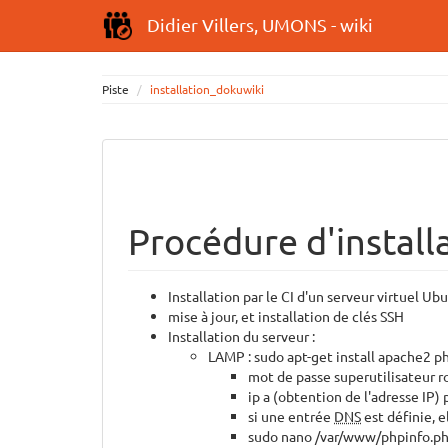
Didier Villers, UMONS - wiki
Piste
installation_dokuwiki
Procédure d'installa
Installation par le CI d'un serveur virtuel Ub
mise à jour, et installation de clés SSH
Installation du serveur :
LAMP : sudo apt-get install apache2 
mot de passe superutilisateur 
ip a (obtention de l'adresse IP) 
si une entrée
DNS
est définie, 
sudo nano /var/www/phpinfo.php 