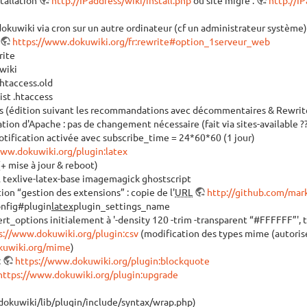
kuwiki via cron sur un autre ordinateur (cf un administrateur système)
https://www.dokuwiki.org/fr:rewrite#option_1serveur_web
rite
wiki
.htaccess.old
ist .htaccess
s (édition suivant les recommandations avec décommentaires & Rewrit
ation d'Apache : pas de changement nécessaire (fait via sites-available ?
notification activée avec subscribe_time = 24*60*60 (1 jour)
www.dokuwiki.org/plugin:latex
(+ mise à jour & reboot)
ll texlive-latex-base imagemagick ghostscript
on “gestion des extensions” : copie de l'
URL
http://github.com/mark
onfig#plugin
latex
plugin_settings_name
t_options initialement à '-density 120 -trim -transparent “#FFFFFF”', t
s://www.dokuwiki.org/plugin:csv
(modification des types mime (autorise
kuwiki.org/mime
)
:
https://www.dokuwiki.org/plugin:blockquote
https://www.dokuwiki.org/plugin:upgrade
r dokuwiki/lib/plugin/include/syntax/wrap.php)