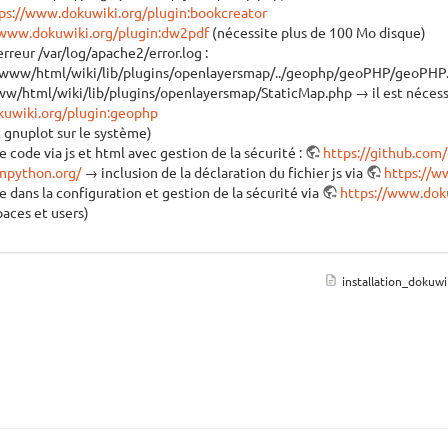
ps://www.dokuwiki.org/plugin:bookcreator
/www.dokuwiki.org/plugin:dw2pdf
(nécessite plus de 100 Mo disque)
reur /var/log/apache2/error.log :
www/html/wiki/lib/plugins/openlayersmap/../geophp/geoPHP/geoPHP.inc)
www/html/wiki/lib/plugins/openlayersmap/StaticMap.php → il est nécessai
kuwiki.org/plugin:geophp
t gnuplot sur le système)
e code via js et html avec gestion de la sécurité :
https://github.com
npython.org/
→ inclusion de la déclaration du fichier js via
https://w
 dans la configuration et gestion de la sécurité via
https://www.dok
paces et users)
installation_dokuwi