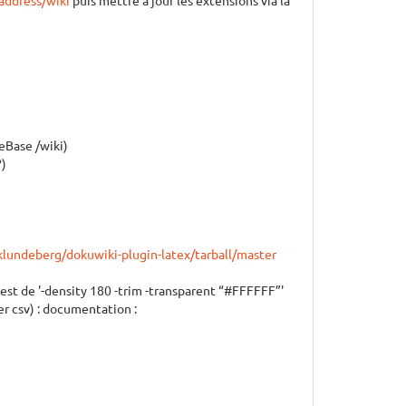
eBase /wiki)
?)
lundeberg/dokuwiki-plugin-latex/tarball/master
est de '-density 180 -trim -transparent “#FFFFFF”'
r csv) : documentation :