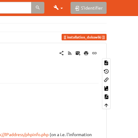
S'identifier
installation_dokuwiki
p://IPaddress/phpinfo.php
(on a i.e. l'information