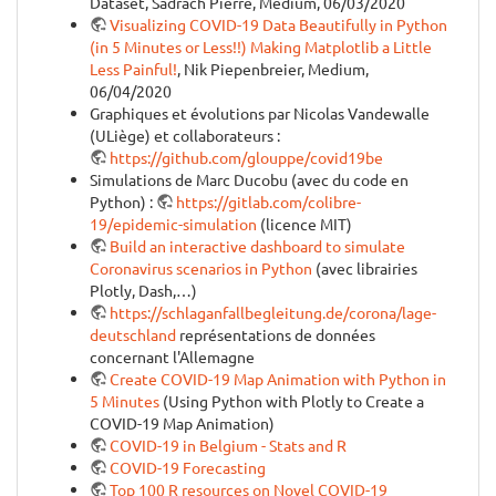
Dataset, Sadrach Pierre, Medium, 06/03/2020
Visualizing COVID-19 Data Beautifully in Python
(in 5 Minutes or Less!!) Making Matplotlib a Little
Less Painful!
, Nik Piepenbreier, Medium,
06/04/2020
Graphiques et évolutions par Nicolas Vandewalle
(ULiège) et collaborateurs :
https://github.com/glouppe/covid19be
Simulations de Marc Ducobu (avec du code en
Python) :
https://gitlab.com/colibre-
19/epidemic-simulation
(licence MIT)
Build an interactive dashboard to simulate
Coronavirus scenarios in Python
(avec librairies
Plotly, Dash,…)
https://schlaganfallbegleitung.de/corona/lage-
deutschland
représentations de données
concernant l'Allemagne
Create COVID-19 Map Animation with Python in
5 Minutes
(Using Python with Plotly to Create a
COVID-19 Map Animation)
COVID-19 in Belgium - Stats and R
COVID-19 Forecasting
Top 100 R resources on Novel COVID-19