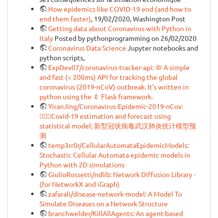
How epidemics like COVID-19 end (and how to
end them faster)
, 19/02/2020, Washington Post
Getting data about Coronavirus with Python in
Italy
Posted by pythonprogramming on 26/02/2020
Coronavirus Data Science
Jupyter notebooks and
python scripts,
ExpDev07/coronavirus-tracker-api: 🦠 A simple
and fast (< 200ms) API for tracking the global
coronavirus (2019-nCoV) outbreak. It’s written in
python using the 🍼 Flask framework.
YiranJing/Coronavirus-Epidemic-2019-nCov:
👩🏻‍⚕️Covid-19 estimation and forecast using
statistical model; 新型冠状病毒武汉肺炎统计模型预
测
temp3rr0r/CellularAutomataEpidemicModels:
Stochastic Cellular Automata epidemic models in
Python with 2D simulations
GiulioRossetti/ndlib: Network Diffusion Library -
(for NetworkX and iGraph)
zafarali/disease-network-model: A Model To
Simulate Diseases on a Network Structure
branchwelder/KillAllAgents: An agent-based