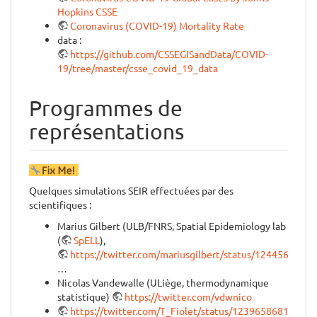
Hopkins CSSE
Coronavirus (COVID-19) Mortality Rate
data :
https://github.com/CSSEGISandData/COVID-
19/tree/master/csse_covid_19_data
Programmes de
représentations
Quelques simulations SEIR effectuées par des
scientifiques :
Marius Gilbert (ULB/FNRS, Spatial Epidemiology lab
(
SpELL
),
https://twitter.com/mariusgilbert/status/124456487
…
Nicolas Vandewalle (ULiège, thermodynamique
statistique)
https://twitter.com/vdwnico
https://twitter.com/T_Fiolet/status/12396586819957