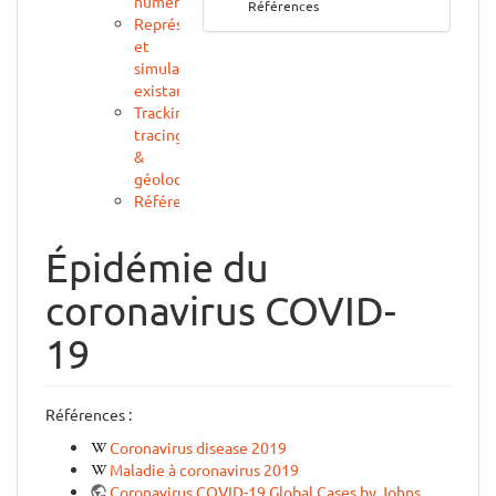
numériques
Références
Représentations
et
simulations
existantes
Tracking,
tracing
&
géolocalisation
Références
Épidémie du
coronavirus COVID-
19
Références :
Coronavirus disease 2019
Maladie à coronavirus 2019
Coronavirus COVID-19 Global Cases by Johns