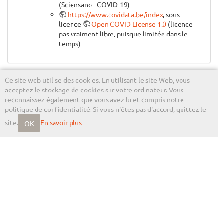
(Sciensano - COVID-19)
https://www.covidata.be/index
, sous
licence
Open COVID License 1.0
(licence
pas vraiment libre, puisque limitée dans le
temps)
teaching/progappchim/epidemie_coronavirus.txt
Ce site web utilise des cookies. En utilisant le site Web, vous
Dernière modification :
2020/07/13 04:04
de
villersd
acceptez le stockage de cookies sur votre ordinateur. Vous
reconnaissez également que vous avez lu et compris notre
politique de confidentialité. Si vous n'êtes pas d'accord, quittez le
site.
En savoir plus
OK
Didier Villers, UMONS - wiki
Sauf mention contraire, le contenu de ce wiki est placé sous les termes de la licence
suivante :
CC Attribution-Share Alike 4.0 International