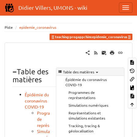
Didier Villers, UMONS - wiki
Piste
epidemie_coronavirus
teaching:progappchim:epidemie_coronavirus
−
Table des
Table des matières
matières
Épidémie du coronavirus
COVID-19
Programmes de
Épidémie du
représentations
coronavirus
Simulations numériques
COVID-19
Programmes
Représentations et
simulations existantes
de
représentations
Tracking, tracing &
géolocalisation
Simulations