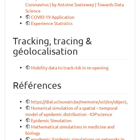
Coronavirus | by Antoine Soetewey | Towards Data
Science
COVID-19 Application
Experience Statistics
Tracking, tracing &
géolocalisation
Mobility data to track risk in re-opening
Références
https://dial.uclouvain.be/memoire/ucl/en/object/thesi
Numerical simulation of a spatial – temporal
model of epidemic distribution - IOPscience
Epidemic Simulation
Mathematical simulations in medicine and
biology
epydemic: Epidemic simulations on networks in