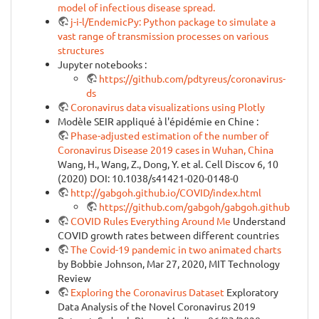
model of infectious disease spread.
j-i-l/EndemicPy: Python package to simulate a
vast range of transmission processes on various
structures
Jupyter notebooks :
https://github.com/pdtyreus/coronavirus-
ds
Coronavirus data visualizations using Plotly
Modèle SEIR appliqué à l'épidémie en Chine :
Phase-adjusted estimation of the number of
Coronavirus Disease 2019 cases in Wuhan, China
Wang, H., Wang, Z., Dong, Y. et al. Cell Discov 6, 10
(2020) DOI: 10.1038/s41421-020-0148-0
http://gabgoh.github.io/COVID/index.html
https://github.com/gabgoh/gabgoh.github.io/tr
COVID Rules Everything Around Me
Understand
COVID growth rates between different countries
The Covid-19 pandemic in two animated charts
by Bobbie Johnson, Mar 27, 2020, MIT Technology
Review
Exploring the Coronavirus Dataset
Exploratory
Data Analysis of the Novel Coronavirus 2019