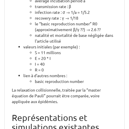
average incubation period a
transmission rate : β
infection rate : σ → 1/a = 1/5.2
recovery rate : γ → 1/18
le “basic reproduction number” R0
(approximativement β/γ ??) → 2.6 ??
natalité et mortalité de base négligée dans
l'article utilisé
valeurs initiales (par exemple) :
S = 11 millions
E = 20 * I
I = 40
R = 0
lien à d'autres nombres :
basic reproduction number
La relaxation collisionnelle, traitée par la “master
équation de Pauli” pourrait être comparée, voire
appliquée aux épidémies.
Représentations et
simulations existantes