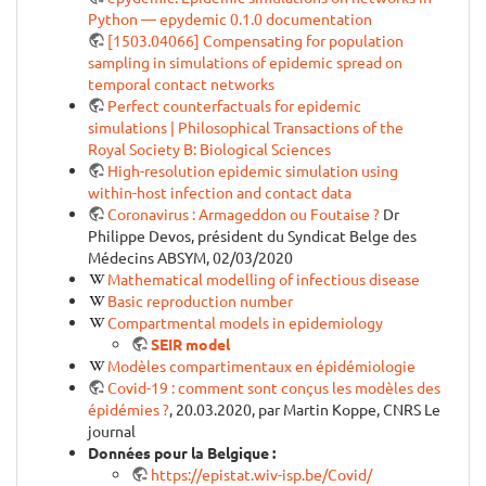
Python — epydemic 0.1.0 documentation
[1503.04066] Compensating for population
sampling in simulations of epidemic spread on
temporal contact networks
Perfect counterfactuals for epidemic
simulations | Philosophical Transactions of the
Royal Society B: Biological Sciences
High-resolution epidemic simulation using
within-host infection and contact data
Coronavirus : Armageddon ou Foutaise ?
Dr
Philippe Devos, président du Syndicat Belge des
Médecins ABSYM, 02/03/2020
Mathematical modelling of infectious disease
Basic reproduction number
Compartmental models in epidemiology
SEIR model
Modèles compartimentaux en épidémiologie
Covid-19 : comment sont conçus les modèles des
épidémies ?
, 20.03.2020, par Martin Koppe, CNRS Le
journal
Données pour la Belgique :
https://epistat.wiv-isp.be/Covid/