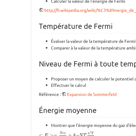
Calculer la valeur de l'énergie de Fermi
http://fr.wikipedia.org/wiki/%C3%89nergie_de
Température de Fermi
Évaluer la valeur de la température de Ferm
Comparer à la valeur de la température ambi
Niveau de Fermi à toute tem
Proposer un moyen de calculer le potentiel 
Effectuer le calcul
Référence :
Expansion de Sommerfeld
Énergie moyenne
Montrer que l'énergie moyenne du gaz d'élec
<
E
>=
N
ϵ
F
2
+
k
B
N
T
π
2
T
6
T
F
2
N
ϵ
π
T
<
>
=
+
F
E
k
N
T