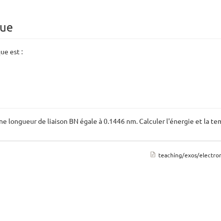
que
ue est :
une longueur de liaison B­N égale à 0.1446 nm. Calculer l'énergie et la 
teaching/exos/electron