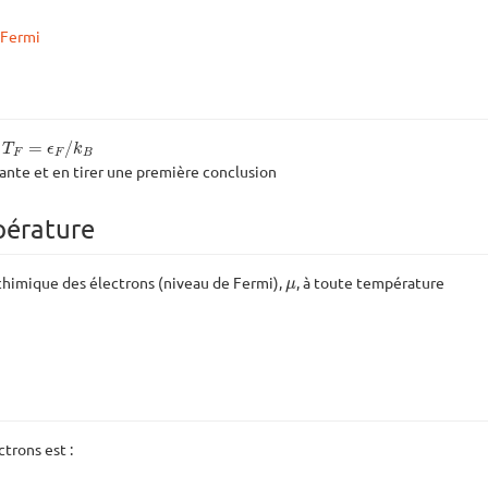
_Fermi
T
F
=
ϵ
F
/
k
B
i
=
/
T
ϵ
k
F
F
B
ante et en tirer une première conclusion
pérature
μ
chimique des électrons (niveau de Fermi),
, à toute température
μ
trons est :