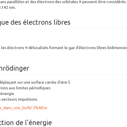
plans parallèles et des électrons des orbitales π peuvent être considéré
0.142 nm.
ue des électrons libres
es électrons π délocalisés formant le gaz d'électrons libres bidimensi
chrödinger
déplaçant sur une surface carrée d'aire S
ions aux limites périodiques
l'énergie
s vecteurs impulsions
icule_dans_une_bo%C3%AEte
ction de l'énergie