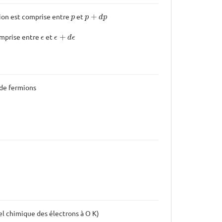
p
+
d
p
p
ion est comprise entre
et
+
p
p
d
p
ϵ
+
d
ϵ
ϵ
omprise entre
et
+
ϵ
ϵ
d
ϵ
 de fermions
l chimique des électrons à O K)