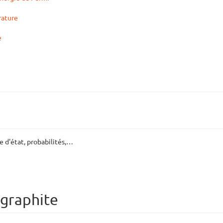
rature
e
 d'état, probabilités,…
 graphite