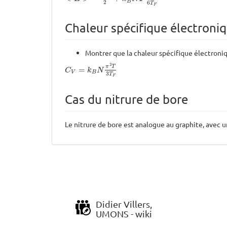
B
2
6
T
F
Chaleur spécifique électroni
Montrer que la chaleur spécifique électroniq
C
V
=
k
B
N
π
2
T
3
T
F
2
π
T
=
C
k
N
V
B
3
T
F
Cas du nitrure de bore
Le nitrure de bore est analogue au graphite, avec 
Didier Villers,
UMONS - wiki