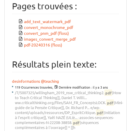
Pages trouvées :
add_text_watermark_pdf
convert_monochrome_pdf
convert_pnm_pdf (floss)
images_convert_merge_pdf
pdf-20240316 (floss)
Résultats plein texte:
desinformations
@teaching
119 Occurrences trouvées,
Dernière modification :
il y a 3 ans
/7/5007325/willingham_2019_nsw_critical_thinking2.
pdf
|How
to Teach Critical Thinking]], Daniel T. Willi...
ww.criticalthinking.org/files/SAM_FR_ConceptsLOCK.
pdf
|Mini-
guide de la Pensée Critique]], Dr. Richard P... e/wp-
content/uploads/ressources/DP_EspritCritique.
pdf
|Initiation
à l’esprit critique]], Yaël NAZÉ (ULiè... -associes-sequences-
complementaires-N-22208-38858.
pdf
|séquences
complémentaires à l'ouvrage]] * [[h