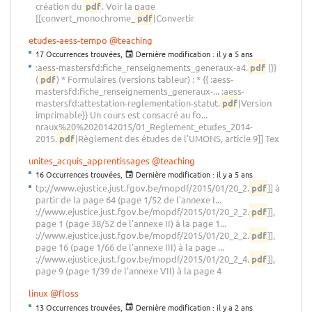
création du
pdf
. Voir la page
[[convert_monochrome_
pdf
|Convertir
etudes-aess-tempo
@teaching
17 Occurrences trouvées,
Dernière modification :
il y a 5 ans
:aess-mastersfd:fiche_renseignements_generaux-a4.
pdf
|}}
(
pdf
) * Formulaires (versions tableur) : * {{ :aess-
mastersfd:fiche_renseignements_generaux-... :aess-
mastersfd:attestation-reglementation-statut.
pdf
|Version
imprimable}} Un cours est consacré au fo...
nraux%20%2020142015/01_Reglement_etudes_2014-
2015.
pdf
|Règlement des études de l'UMONS, article 9]] Tex
unites_acquis_apprentissages
@teaching
16 Occurrences trouvées,
Dernière modification :
il y a 5 ans
tp://www.ejustice.just.fgov.be/mopdf/2015/01/20_2.
pdf
]] à
partir de la page 64 (page 1/52 de l'annexe I...
://www.ejustice.just.fgov.be/mopdf/2015/01/20_2_2.
pdf
]],
page 1 (page 38/52 de l'annexe II) à la page 1...
://www.ejustice.just.fgov.be/mopdf/2015/01/20_2_2.
pdf
]],
page 16 (page 1/66 de l'annexe III) à la page ...
://www.ejustice.just.fgov.be/mopdf/2015/01/20_2_4.
pdf
]],
page 9 (page 1/39 de l'annexe VII) à la page 4
linux
@floss
13 Occurrences trouvées,
Dernière modification :
il y a 2 ans