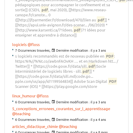
pédagogiques pour accompagner le confinement et sa
sortie]] (CSEN,
pdf
, mai 2020), [[https://www.reseau-
canope.fr/canote... 0
([[http://jfparmentier.fr/download/470/|lien au
pdf
]] *
[[https://apui.univ-avignon.fr/des-scenar... /06/2020) *
[[http://www.karsenti.ca/71idees.
pdf
|71 idées pour
enseigner et apprendre à distance]]
logiciels
@floss
7 Occurrences trouvées,
Dernière modification :
il y a 3 ans
s logiciels recommandés est de nouveau publiée en
PDF
:
https:%%//%%t.co/awbnFAOvKH … et en Markdown htt... /
Twitter]] * [[https://code.gouv.fr/data/sill.
pdf
|Socle
interministériel de logiciels libres - sill.
pdf
]] *
[[https://code.gouv.fr/data/sill.md|code.go...
pple.com/us/app/id1199564834]] Adobe Scan Digital
PDF
Scanner (iOS) * [[https://play.google.com/store
linux_humour
@floss
6 Occurrences trouvées,
Dernière modification :
il y a 3 ans
5_conceptions_erronees_courantes_sur_l_apprentissage
@teaching
6 Occurrences trouvées,
Dernière modification :
il y a 4 ans
articles_didactique_chimie
@teaching
6 Occurrences trouvées,
Dernière modification :
il y a 8 mois