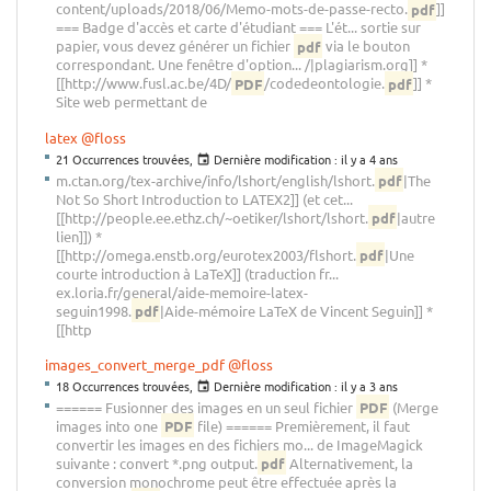
content/uploads/2018/06/Memo-mots-de-passe-recto.
pdf
]]
=== Badge d'accès et carte d'étudiant === L'ét... sortie sur
papier, vous devez générer un fichier
pdf
via le bouton
correspondant. Une fenêtre d'option... /|plagiarism.org]] *
[[http://www.fusl.ac.be/4D/
PDF
/codedeontologie.
pdf
]] *
Site web permettant de
latex
@floss
21 Occurrences trouvées,
Dernière modification :
il y a 4 ans
m.ctan.org/tex-archive/info/lshort/english/lshort.
pdf
|The
Not So Short Introduction to LATEX2]] (et cet...
[[http://people.ee.ethz.ch/~oetiker/lshort/lshort.
pdf
|autre
lien]]) *
[[http://omega.enstb.org/eurotex2003/flshort.
pdf
|Une
courte introduction à LaTeX]] (traduction fr...
ex.loria.fr/general/aide-memoire-latex-
seguin1998.
pdf
|Aide-mémoire LaTeX de Vincent Seguin]] *
[[http
images_convert_merge_pdf
@floss
18 Occurrences trouvées,
Dernière modification :
il y a 3 ans
====== Fusionner des images en un seul fichier
PDF
(Merge
images into one
PDF
file) ====== Premièrement, il faut
convertir les images en des fichiers mo... de ImageMagick
suivante : convert *.png output.
pdf
Alternativement, la
conversion monochrome peut être effectuée après la