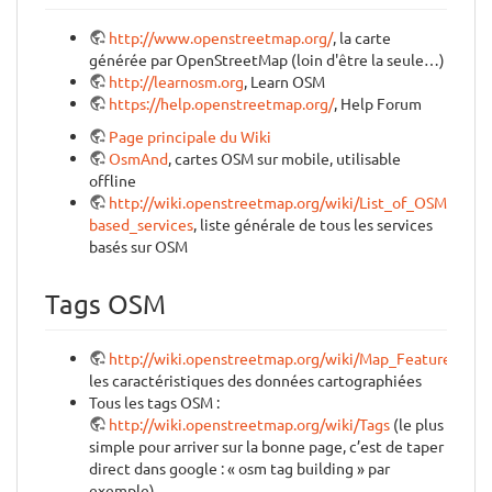
http://www.openstreetmap.org/
, la carte
générée par OpenStreetMap (loin d'être la seule…)
http://learnosm.org
, Learn OSM
https://help.openstreetmap.org/
, Help Forum
Page principale du Wiki
OsmAnd
, cartes OSM sur mobile, utilisable
offline
http://wiki.openstreetmap.org/wiki/List_of_OSM-
based_services
, liste générale de tous les services
basés sur OSM
Tags OSM
http://wiki.openstreetmap.org/wiki/Map_Features
,
les caractéristiques des données cartographiées
Tous les tags OSM :
http://wiki.openstreetmap.org/wiki/Tags
(le plus
simple pour arriver sur la bonne page, c’est de taper
direct dans google : « osm tag building » par
exemple)