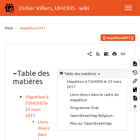
Didier Villers, UMONS - wiki
Piste
mapathon2017
mapathon2017
−
Table des
Table des matières
matières
Mapathon à l'UMONS le 25 mars
2017
Liens divers dans le cadre du
Mapathon à
mapathon
l'UMONS le
Programme final
25 mars
2017
OpenStreetMap Belgium :
Liens
Plus sur OpenStreetMap
divers
dans