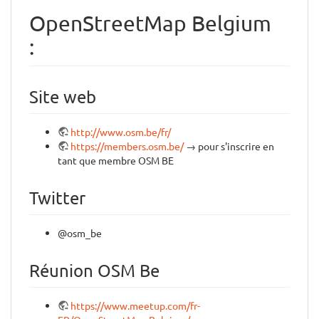
OpenStreetMap Belgium
:
Site web
http://www.osm.be/fr/
https://members.osm.be/
→ pour s'inscrire en
tant que membre OSM BE
Twitter
@osm_be
Réunion OSM Be
https://www.meetup.com/fr-