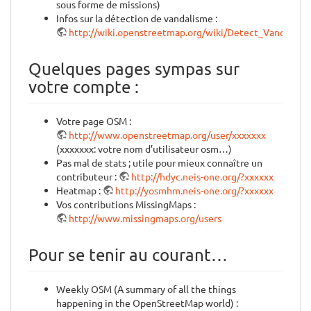
sous forme de missions)
Infos sur la détection de vandalisme :
http://wiki.openstreetmap.org/wiki/Detect_Vandalism
Quelques pages sympas sur
votre compte :
Votre page OSM :
http://www.openstreetmap.org/user/xxxxxxx
(xxxxxxx: votre nom d’utilisateur osm…)
Pas mal de stats ; utile pour mieux connaître un
contributeur :
http://hdyc.neis-one.org/?xxxxxx
Heatmap :
http://yosmhm.neis-one.org/?xxxxxx
Vos contributions MissingMaps :
http://www.missingmaps.org/users
Pour se tenir au courant…
Weekly OSM (A summary of all the things
happening in the OpenStreetMap world) :