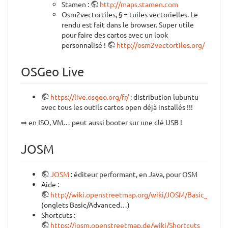
Stamen :
http://maps.stamen.com
Osm2vectortiles, § = tuiles vectorielles. Le
rendu est fait dans le browser. Super utile
pour faire des cartos avec un look
personnalisé !
http://osm2vectortiles.org/
OSGeo Live
https://live.osgeo.org/fr/
: distribution lubuntu
avec tous les outils cartos open déjà installés !!!
⇒ en ISO, VM… peut aussi booter sur une clé USB !
JOSM
JOSM
: éditeur performant, en Java, pour OSM
Aide :
http://wiki.openstreetmap.org/wiki/JOSM/Basic_editin
(onglets Basic/Advanced…)
Shortcuts :
https://josm.openstreetmap.de/wiki/Shortcuts