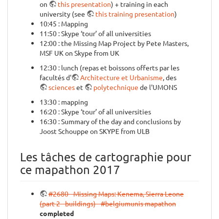
on
this presentation
) + training in each
university (see
this training presentation
)
10:45 : Mapping
11:50 : Skype ‘tour’ of all universities
12:00 : the Missing Map Project by Pete Masters,
MSF UK on Skype from UK
12:30 : lunch (repas et boissons offerts par les
facultés d'
Architecture et Urbanisme
, des
sciences
et
polytechnique
de l'UMONS
13:30 : mapping
16:20 : Skype ‘tour’ of all universities
16:30 : Summary of the day and conclusions by
Joost Schouppe on SKYPE from ULB
Les tâches de cartographie pour
ce mapathon 2017
#2680 - Missing Maps: Kenema, Sierra Leone
(part 2 - buildings) - #belgiumunis mapathon
completed