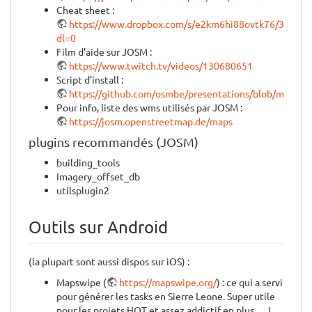
Cheat sheet :
https://www.dropbox.com/s/e2km6hi88ovtk76/300_
dl=0
Film d’aide sur JOSM :
https://www.twitch.tv/videos/130680651
Script d’install :
https://github.com/osmbe/presentations/blob/master
Pour info, liste des wms utilisés par JOSM :
https://josm.openstreetmap.de/maps
plugins recommandés (JOSM)
building_tools
Imagery_offset_db
utilsplugin2
Outils sur Android
(la plupart sont aussi dispos sur iOS) :
Mapswipe (
https://mapswipe.org/
) : ce qui a servi
pour générer les tasks en Sierre Leone. Super utile
pour les projets HOT et assez addictif en plus… J