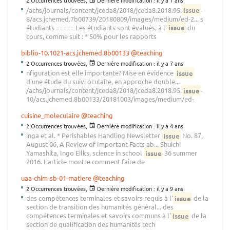
2 Occurrences trouvées,
Dernière modification :
il y a 7 ans
/achs/journals/content/jceda8/2018/jceda8.2018.95.
issue
-
8/acs.jchemed.7b00739/20180809/images/medium/ed-2... s
étudiants ===== Les étudiants sont évalués, à l’
issue
du
cours, comme suit : * 50% pour les rapports
biblio-10.1021-acs.jchemed.8b00133
@teaching
2 Occurrences trouvées,
Dernière modification :
il y a 7 ans
nfiguration est elle importante? Mise en évidence
issue
d'une étude du suivi oculaire, en approche double...
/achs/journals/content/jceda8/2018/jceda8.2018.95.
issue
-
10/acs.jchemed.8b00133/20181003/images/medium/ed-
cuisine_moleculaire
@teaching
2 Occurrences trouvées,
Dernière modification :
il y a 4 ans
inga et al. * Perishables Handling Newsletter
Issue
No. 87,
August 06, A Review of Important Facts ab... Shuichi
Yamashita, Ingo Eilks, science in school
issue
36 summer
2016. L'article montre comment faire de
uaa-chim-sb-01-matiere
@teaching
2 Occurrences trouvées,
Dernière modification :
il y a 9 ans
des compétences terminales et savoirs requis à l'
issue
de la
section de transition des humanités général... des
compétences terminales et savoirs communs à l'
issue
de la
section de qualification des humanités tech