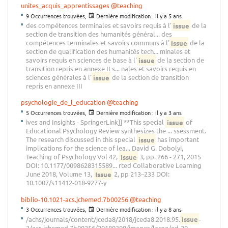
unites_acquis_apprentissages
@teaching
9 Occurrences trouvées,
Dernière modification :
il y a 5 ans
des compétences terminales et savoirs requis à l'
issue
de la
section de transition des humanités général... des
compétences terminales et savoirs communs à l'
issue
de la
section de qualification des humanités tech... minales et
savoirs requis en sciences de base à l'
issue
de la section de
transition repris en annexe II s... nales et savoirs requis en
sciences générales à l'
issue
de la section de transition
repris en annexe III
psychologie_de_l_education
@teaching
5 Occurrences trouvées,
Dernière modification :
il y a 3 ans
ives and Insights - SpringerLink]] **This special
issue
of
Educational Psychology Review synthesizes the ... ssessment.
The research discussed in this special
issue
has important
implications for the science of lea... David G. Dobolyi,
Teaching of Psychology Vol 42,
Issue
3, pp. 266 - 271, 2015
DOI: 10.1177/0098628315589... rted Collaborative Learning
June 2018, Volume 13,
Issue
2, pp 213–233 DOI:
10.1007/s11412-018-9277-y
biblio-10.1021-acs.jchemed.7b00256
@teaching
3 Occurrences trouvées,
Dernière modification :
il y a 8 ans
/achs/journals/content/jceda8/2018/jceda8.2018.95.
issue
-
3/acs.jchemed.7b00256/20180309/images/large/ed-20...