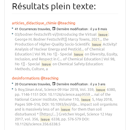
Résultats plein texte:
articles_didactique_chimie
@teaching
41 Occurrences trouvées,
Dernière modification :
il y a 8 mois
03/bodner-festschrift-vi/|Introducing the Virtual
Issue
:
George M. Bodner Festschrift]] Marcy Towns, 2021... the
Production of Higher-Quality Socio-Scientific
Issue
Activity?
Analysis of Nuclear Energy and Pesticid... of Chemical
Education | Vol 99, No 1]] - Special
Issue
on Diversity, Equity,
Inclusion, and Respect in C... of Chemical Education | Vol 98,
No 1]] - Special
Issue
on Chemical Safety Education:
Methods, Culture, a
desinformations
@teaching
20 Occurrences trouvées,
Dernière modification :
il y a 3 ans
b Roy,Sinan Aral, Science 09 Mar 2018, Vol. 359,
Issue
6380,
pp. 1146-1151 DOI: 10.1126/science.aap9559 ... nal of the
National Cancer Institute, Volume 110,
Issue
5, May 2018,
Pages 509–516, DOI: 10.1093/jnci/djx... impact soil organisms
and is massively less of an
issue
for them than soil
disturbance) * [[https:/... ] Gretchen Vogel, Science 12 May
2017, vol. 356,
Issue
6338, pp. 576-579 DOI:
10.1126/science.356.6338.5