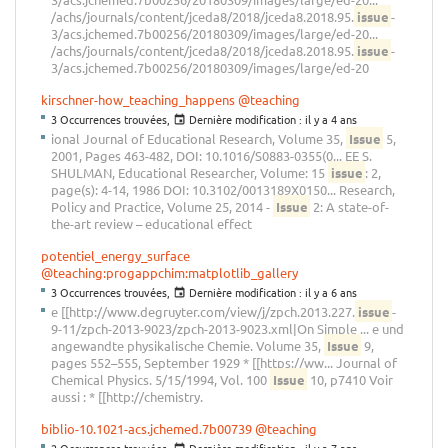
/achs/journals/content/jceda8/2018/jceda8.2018.95.
issue
-
3/acs.jchemed.7b00256/20180309/images/large/ed-20...
/achs/journals/content/jceda8/2018/jceda8.2018.95.
issue
-
3/acs.jchemed.7b00256/20180309/images/large/ed-20
kirschner-how_teaching_happens
@teaching
3 Occurrences trouvées,
Dernière modification :
il y a 4 ans
ional Journal of Educational Research, Volume 35,
Issue
5,
2001, Pages 463-482, DOI: 10.1016/S0883-0355(0... EE S.
SHULMAN, Educational Researcher, Volume: 15
issue
: 2,
page(s): 4-14, 1986 DOI: 10.3102/0013189X0150... Research,
Policy and Practice, Volume 25, 2014 -
Issue
2: A state-of-
the-art review – educational effect
potentiel_energy_surface
@teaching:progappchim:matplotlib_gallery
3 Occurrences trouvées,
Dernière modification :
il y a 6 ans
e [[http://www.degruyter.com/view/j/zpch.2013.227.
issue
-
9-11/zpch-2013-9023/zpch-2013-9023.xml|On Simple ... e und
angewandte physikalische Chemie. Volume 35,
Issue
9,
pages 552–555, September 1929 * [[https://ww... Journal of
Chemical Physics. 5/15/1994, Vol. 100
Issue
10, p7410 Voir
aussi : * [[http://chemistry.
biblio-10.1021-acs.jchemed.7b00739
@teaching