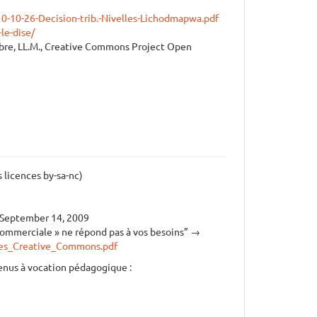
0-10-26-Decision-trib.-Nivelles-Lichodmapwa.pdf
le-dise/
obre, LL.M., Creative Commons Project Open
 licences by-sa-nc)
 September 14, 2009
 commerciale » ne répond pas à vos besoins” →
ces_Creative_Commons.pdf
tenus à vocation pédagogique :