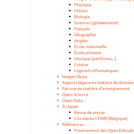
Physique
Chimie
Biologie
Sciences (globalement)
Français
Géographie
Anglais
École maternelle
École primaire
Musique (partitions,...)
Cuisine
Logiciels informatiques
Images libres
Aspects légaux en matière de données
Fair use en matière d'enseignement
Open Science
Open Data
À classer
Revue de presse
Circulaires CFWB (Belgique)
Références
Financement des Open Educati