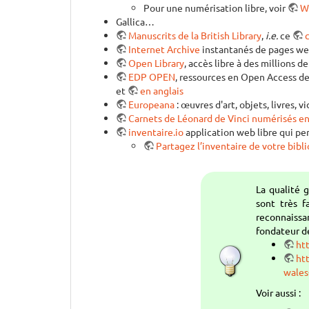
Pour une numérisation libre, voir
W
Gallica…
Manuscrits de la British Library
,
i.e.
ce
Internet Archive
instantanés de pages web,
Open Library
, accès libre à des millions de
EDP OPEN
, ressources en Open Access d
et
en anglais
Europeana
: œuvres d'art, objets, livres, 
Carnets de Léonard de Vinci numérisés en
inventaire.io
application web libre qui per
Partagez l’inventaire de votre bibl
La qualité 
sont très f
reconnaissa
fondateur de
ht
ht
wales
Voir aussi :