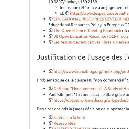
10.3897/zookeys.150.2189
inclus une référence à un jugement de
cf.
https://www.lespetitsdebrouilla
EDUCATIONAL RESOURCES DEVELOPMENT: M
Educational Resources Policy in Europe W
The Open Science Training Handbook
(li
80 Open Education Resource (OER) Tools 
Les ressources éducatives libres, un enjeu
Justification de l'usage des l
http://www.framablog.org/index.php/po
Problématique de la clause NC “non-commercial” :
Defining “Noncommercial”: A Study of H
Paul Klimpel : “La connaissance libre grâce 
https://upload.wikimedia.org/wikiped
Des sites ont pris la (sage) décision de supprimer 
Science in School
Réseau Idée
RALENTIR TRAVAUX
, site avec des manue