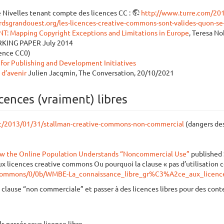
 Nivelles tenant compte des licences CC :
http://www.turre.com/201
rdsgrandouest.org/les-licences-creative-commons-sont-valides-quon-se-
apping Copyright Exceptions and Limitations in Europe
, Teresa N
ORKING PAPER July 2014
cence CC0)
for Publishing and Development Initiatives
 d’avenir
Julien Jacqmin, The Conversation, 20/10/2021
icences (vraiment) libres
st/2013/01/31/stallman-creative-commons-non-commercial
(dangers des
ow the Online Population Understands “Noncommercial Use”
published
aux licences creative commons Ou pourquoi la clause « pas d’utilisation
ia/commons/0/0b/WMBE-La_connaissance_libre_gr%C3%A2ce_aux_licen
la clause “non commerciale” et passer à des licences libres pour des con
ls passés sous licence libre