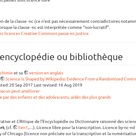
n de la clause -nc (ce n'est pas nécessairement contradictoires notam
lorsque la clause -nc est interprétée comme “non-lucratif”.
s licences Creative Commons passe en justice
 encyclopédie ou bibliothèque
 chimie
et sa
version en anglais
Science Is Shaped by Wikipedia: Evidence From a Randomized Control
ted: 20 Sep 2017 Last revised: 16 Aug 2019
chacun peut améliorer
e par des enfants et des adolescents, aidés des plus grands
ative et CRitique de l’Encyclopédie ou Dictionnaire raisonné des scienc
ert
, (cf.
lien1
,…). Licence libre pour la transcription. Licence by-nc-nd
ty of Chicago (licence non précisée sur la transcription et la numérisatio