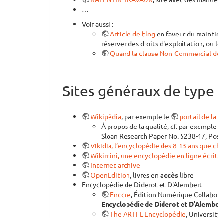
…
Voir aussi :
Article de blog
en faveur du maintie
réserver des droits d'exploitation, ou 
Quand la clause Non-Commercial de
Sites généraux de type
Wikipédia
, par exemple le
portail de la
À propos de la qualité, cf. par exemple
Sloan Research Paper No. 5238-17, Pos
Vikidia, l’encyclopédie des 8-13 ans que 
Wikimini, une encyclopédie en ligne écrit
Internet archive
OpenEdition
, livres en
accès
libre
Encyclopédie de Diderot et D'Alembert
Enccre
, Édition Numérique Collabor
Encyclopédie de Diderot et D'Alemb
The ARTFL Encyclopédie
, Universi