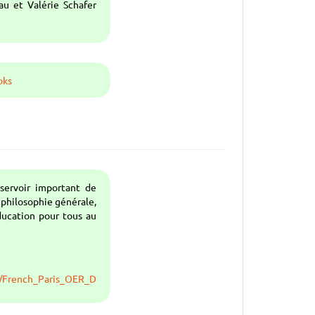
au et Valérie Schafer
oks
servoir important de
 philosophie générale,
éducation pour tous au
/French_Paris_OER_Declaration.pdf