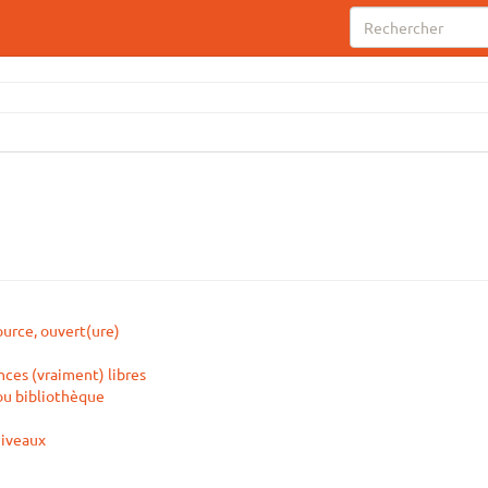
ource, ouvert(ure)
ences (vraiment) libres
ou bibliothèque
niveaux
)