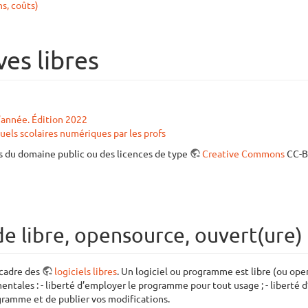
ns, coûts)
es libres
l’année. Édition 2022
uels scolaires numériques par les profs
ns du domaine public ou des licences de type
Creative Commons
CC-BY
de libre, opensource, ouvert(ure)
 cadre des
logiciels libres
. Un logiciel ou programme est libre (ou ope
ntales : - liberté d’employer le programme pour tout usage ; - liberté d’
rogramme et de publier vos modifications.