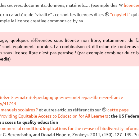
 des œuvres, documents, données, matériels,… (exemple des
licence
un caractère de “viralité” : ce sont les licences dites
"copyleft"
qui 
emple la licence creative commons cc-by-sa.
age, quelques références sous licence non libre, notamment du fa
 sont également fournies. La combinaison et diffusion de contenus s
es sous licence libre n'est pas permise ! (par exemple combiner du cc-
pedia)
iels-et-le-materiel-pedagogique-ne-sont-ils-pas-libres-en-france
ry/41744
 manuels scolaires ?
et autres articles référencés sur
cette page
roviding Equitable Access to Education for All Learners
:
the US Federa
e access to quality education
mmercial condition: Implications for the re-use of biodiversity inform
r G. Berendsohn, and Donald Hobern, Zookeys. 2011; (150): 127–149. Pub