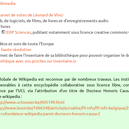
ikimedia
carnet de notes de Léonard de Vinci
 de logiciels, de films, de livres et d’enregistrements audio
 livres
e
EDP Sciences
, publiant notamment sous licence creative commons
vidéos et sons de toute l'Europe
 haute résolution
met de faire l’inventaire de sa bibliothèque pour pouvoir organiser le do
iothèque avec vos proches sur inventaire.io
globale de Wikipedia est reconnue par de nombreux travaux. Les instit
avorables à cette encyclopédie collaborative sous licence libre, 
nce par l'UCL via l'attribution d'un titre de Docteur Honoris Cau
 wikipedia :
tp://www.uclouvain.be/605149.html
tp://www.lesoir.be/1066548/article/actualite/fil-info/fil-info-belgique
-cofondateur-wikipedia-parmi-docteurs-honoris-causa-2