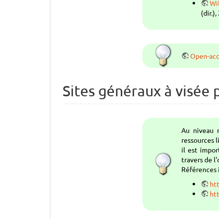
Wi
(dir.)
Open-acc
Sites généraux à visée
Au niveau 
ressources l
il est impo
travers de l
Références i
ht
ht