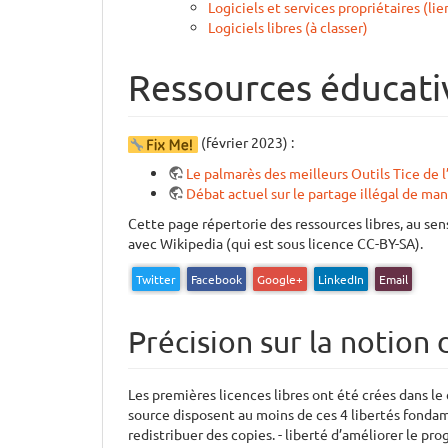
Logiciels et services propriétaires (lie
Logiciels libres (à classer)
Ressources éducativ
(février 2023) :
Le palmarès des meilleurs Outils Tice de 
Débat actuel sur le partage illégal de man
Cette page répertorie des ressources libres, au se
avec Wikipedia (qui est sous licence CC-BY-SA).
Twitter
Facebook
Google+
LinkedIn
Email
Précision sur la notion 
Les premières licences libres ont été crées dans le
source disposent au moins de ces 4 libertés fondame
redistribuer des copies. - liberté d’améliorer le p