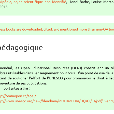
kipédia, objet scientifique non identifié
, Lionel Barbe, Louise Merze
, 2015
ess books are downloaded, cited, and mentioned more than non-OA bo
 pédagogique
mondial, les Open Educational Resources (OERs) constituent un ré
ibres utilisables dans l'enseignement pour tous. D'un point de vue de la
rtant de souligner l'effort de l'UNESCO pour promouvoir le droit à l'
'ouverture de ses publications.
mportantes à lire :
tp://teamopen.cc/abel/
tp://www.unesco.org/new/fileadmin/MULTIMEDIA/HQ/CI/CI/pdf/Events