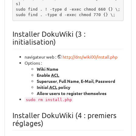
s)

sudo find . ! -type d -exec chmod 660 {} \;

sudo find . -type d -exec chmod 770 {} \;
Installer DokuWiki (3 :
initialisation)
navigateur web :
http://dns/wiki00/install.php
Options :
Wiki Name
Enable
ACL
Superuser
,
Full Name
,
E-Mail
,
Password
Initial
ACL
policy
Allow users to register themselves
sudo rm install.php
Installer DokuWiki (4 : premiers
réglages)