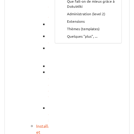
pour
Que fait-on de mieux grâce à
quoi
DokuWiki
faire
Administration (level 2)
?
Extensions
Pourquoi
Thèmes (templates)
DokuWiki
Les
Quelques "plus", ...
concurrents
Pourquoi
DokuWiki
(2)
Limitations
DW
comme
alternative
à
d'autres
logiciels
Exemples
de
sites
Installation
et