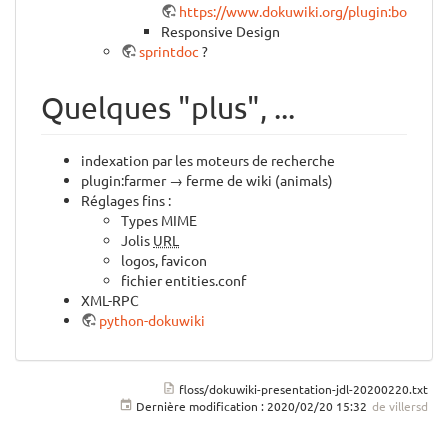
https://www.dokuwiki.org/plugin:bootswr
Responsive Design
sprintdoc
?
Quelques "plus", ...
indexation par les moteurs de recherche
plugin:farmer → ferme de wiki (animals)
Réglages fins :
Types MIME
Jolis
URL
logos, favicon
fichier entities.conf
XML-RPC
python-dokuwiki
floss/dokuwiki-presentation-jdl-20200220.txt
Dernière modification :
2020/02/20 15:32
de
villersd