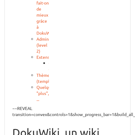
fait-on
de
mieux
grâce
à
DokuWiki
Administration
(level
2)
Extensions
Quelques
extensions
Thèmes
(templates)
Quelques
"plus",
...
~~REVEAL
transition=convex&controls=1&show_progress_bar=1&build_al
DokuWiki, un wiki