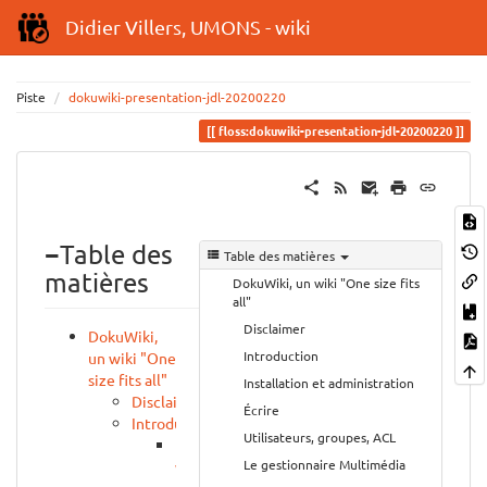
Didier Villers, UMONS - wiki
Piste
dokuwiki-presentation-jdl-20200220
floss:dokuwiki-presentation-jdl-20200220
−
Table des
Table des matières
matières
DokuWiki, un wiki "One size fits
all"
Disclaimer
DokuWiki,
Introduction
un wiki "One
size fits all"
Installation et administration
Disclaimer
Écrire
Introduction
Utilisateurs, groupes, ACL
Un
Le gestionnaire Multimédia
wiki,