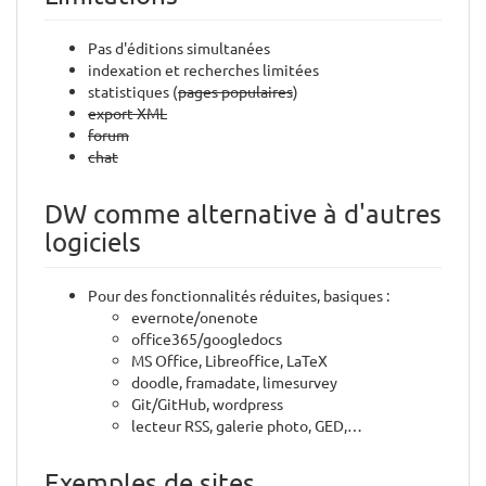
Pas d'éditions simultanées
indexation et recherches limitées
statistiques (
pages populaires
)
export XML
forum
chat
DW comme alternative à d'autres
logiciels
Pour des fonctionnalités réduites, basiques :
evernote/onenote
office365/googledocs
MS Office, Libreoffice, LaTeX
doodle, framadate, limesurvey
Git/GitHub, wordpress
lecteur RSS, galerie photo, GED,…
Exemples de sites