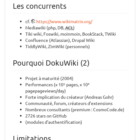
Les concurrents
cf.
https://www.wikimatrix.org/
Mediawiki (php, DB,
ACL
)
Tiki wiki, Foswiki, moinmoin, BookStack, TWiki
Confluence (Atlassian), Drupal Wiki
TiddlyWiki, ZimWiki (personnels)
Pourquoi DokuWiki (2)
Projet à maturité (2004)
Performances (» 10⁵ pages, » 10⁴
pagepageviews/day)
Forte implication du créateur (Andreas Gohr)
Communauté, forum, créateurs d'extensions
Nombreux consultants (premium : CosmoCode.de)
2726 stars on GitHub
(modules d'authentification)
Limitations