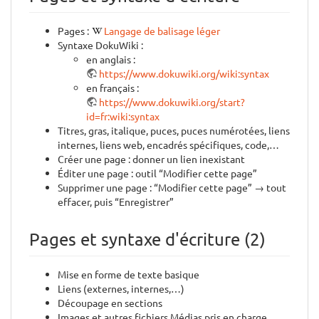
Pages :
Langage de balisage léger
Syntaxe DokuWiki :
en anglais :
https://www.dokuwiki.org/wiki:syntax
en français :
https://www.dokuwiki.org/start?
id=fr:wiki:syntax
Titres, gras, italique, puces, puces numérotées, liens
internes, liens web, encadrés spécifiques, code,…
Créer une page : donner un lien inexistant
Éditer une page : outil “Modifier cette page”
Supprimer une page : “Modifier cette page” → tout
effacer, puis “Enregistrer”
Pages et syntaxe d'écriture (2)
Mise en forme de texte basique
Liens (externes, internes,…)
Découpage en sections
Images et autres fichiers Médias pris en charge