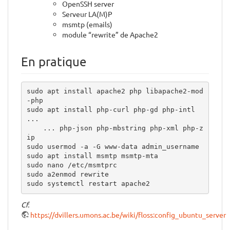
OpenSSH server
Serveur LA(M)P
msmtp (emails)
module “rewrite” de Apache2
En pratique
sudo apt install apache2 php libapache2-mod
-php

sudo apt install php-curl php-gd php-intl 
...

    ... php-json php-mbstring php-xml php-z
ip

sudo usermod -a -G www-data admin_username

sudo apt install msmtp msmtp-mta

sudo nano /etc/msmtprc

sudo a2enmod rewrite

sudo systemctl restart apache2
Cf.
https://dvillers.umons.ac.be/wiki/floss:config_ubuntu_server