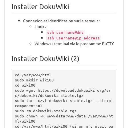
Installer DokuWiki
Connexion et identification sur le serveur :
Linux :
ssh username@dns
ssh username@ip_address
Windows : terminal via le programme PuTTY
Installer DokuWiki (2)
cd /var/www/html

sudo mkdir wiki00

cd wiki00

sudo wget https://download.dokuwiki.org/sr
c/dokuwiki/dokuwiki-stable.tgz

sudo tar -xzvf dokuwiki-stable.tgz --strip-
components=1

sudo rm dokuwiki-stable.tgz

sudo chown -R www-data:www-data /var/www/ht
ml/wiki00

cd /var/www/html/wiki00 (si on n'y était pa