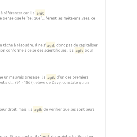
à référencer car il s'
agit
 Je pense que le "tel que"... fèrent les méta-analyses, ce
 tâche à résoudre. Il ne s’
agit
donc pas de capitaliser
ion conforme à celle des scientifiques. Il s’
agit
pour
me un mauvais présage Il s'
agit
d'un des premiers
tis d... 791 - 1867), élève de Davy, constate qu'un
ur droit, mais il s'
agit
de vérifier quelles sont leurs
s. Si, par contre, il s’
agit
de projeter le film, dans