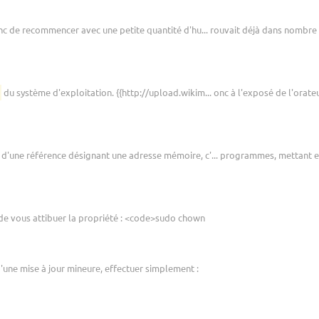
c de recommencer avec une petite quantité d'hu... rouvait déjà dans nombre de
du système d'exploitation. {{http://upload.wikim... onc à l'exposé de l'orateu
d'une référence désignant une adresse mémoire, c'... programmes, mettant en av
de vous attibuer la propriété : <code>sudo chown
'une mise à jour mineure, effectuer simplement :