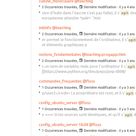
cuisine_moleculaire
@teaching
2 Occurrences trouvées,
Dernière modification :
il y a 4 ans
sion d'huile dans l'eau ne s'est pas faite), il s'
agit
don
européenne attestée *pekʷ- "mûr
initinfo
@teaching
2 Occurrences trouvées,
Dernière modification :
il y a 3 ans
er permet le fonctionnement de l'ordinateur, il s'
agit
et éléments graphiques p
notions_fondamentales
@teaching:progappchim
2 Occurrences trouvées,
Dernière modification :
il y a 3 ans
s un nom de variable, mais pour l'ordinateur il s'
agit
[[https://www.python.org/dev/peps/pep-0008/
commandes_frequentes
@floss
1 Occurrences trouvées,
Dernière modification :
il y a 3 ans
p/user2</code> Le propriétaire est root, et il s'
agit
config_ubuntu_server
@floss
1 Occurrences trouvées,
Dernière modification :
il y a 3 ans
x ==== Si les sources sont identiques, et qu'il s'
agit
d
config_ubuntu_server-18.04
@floss
1 Occurrences trouvées,
Dernière modification :
il y a 6 ans