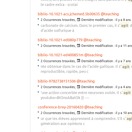
le cadre extra - scolai
biblio-10.1021-acs.jchemed.5b00635
@teaching
2 Occurrences trouvées,
Dernière modification :
il y a 8 ans
carbonate de calcium. Dans le premier cas, il s’
agit
d
d’acide sulfurique à
biblio-10.1021-ed080p779
@teaching
2 Occurrences trouvées,
Dernière modification :
il y a 11 an
biblio-10.1021-ed400851m
@teaching
2 Occurrences trouvées,
Dernière modification :
il y a 7 ans
nte obtenue dans le cas de l’acide gallique. Il s’
agit
d
reproductible, rapide, peu c
biblio-9782738151506
@teaching
2 Occurrences trouvées,
Dernière modification :
il y a 4 ans
'une action concertée entre neurones voisin. Il s'
agit
youtube>BIOnsABalOk }} ----
conference-brey-20160420
@teaching
2 Occurrences trouvées,
Dernière modification :
il y a 10 an
ur que les élèves apprennent à comprendre. S'il s'
ag
génération aux opinions c