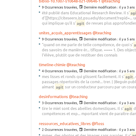
biblio-10.1007-s10648-021-09646-1
@teaching
9 Occurrences trouvées,
Dernière modification :
il y a 3 ans
été publié dans Educational Research Review. Il s'
ag
d'[[https://citeseerx.ist.psu.edu/document?repid=... 
qui implique qu'il s'
agit
de revues plus approfondies
unites_acquis_apprentissages
@teaching
9 Occurrences trouvées,
Dernière modification :
il y a 5 ans
"quand on me parle de telle compétence, de quoi s'
a
des savoirs de manière ér... tifique. ==== 1. Des objecti
l’élève, plutôt que de restituer des connais
timeline-chimie
@teaching
4 Occurrences trouvées,
Dernière modification :
il y a 5 ans
mes lisses et ronds qui glissent facilement. Il s'
agit
,
passages répertoriés de la comè... trer. | |Beguin publ
aimant
agit
sur un conducteur parcouru par un courant
desinformations
@teaching
3 Occurrences trouvées,
Dernière modification :
il y a 3 ans
tire le miel sont des abeilles domestiques. Il s’
agit
d
compétences et exp... mportant vient de paraître dans
ressources_educatives_libres
@floss
2 Occurrences trouvées,
Dernière modification :
il y a 3 ans
mmes, des photos et des images sans paroles. Il s’
ag