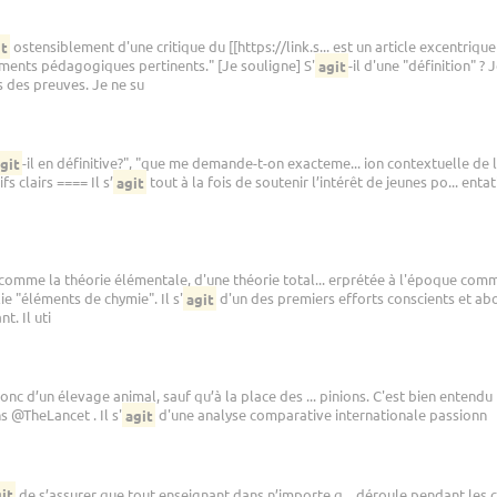
it
ostensiblement d'une critique du [[https://link.s... est un article excentrique 
uments pédagogiques pertinents." [Je souligne] S'
agit
-il d'une "définition" ?
 des preuves. Je ne su
git
-il en définitive?", "que me demande-t-on exacteme... ion contextuelle de la
fs clairs ==== Il s’
agit
tout à la fois de soutenir l’intérêt de jeunes po... entat
 comme la théorie élémentale, d'une théorie total... erprétée à l'époque com
ie "éléments de chymie". Il s'
agit
d'un des premiers efforts conscients et abou
. Il uti
onc d’un élevage animal, sauf qu’à la place des ... pinions. C'est bien entendu le
 @TheLancet . Il s'
agit
d'une analyse comparative internationale passionn
it
de s’assurer que tout enseignant dans n’importe q... déroule pendant les cour