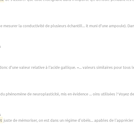
e mesurer la conductivité de plusieurs échantill... it muni d’une ampoule). Dans
s
onc d’une valeur relative à l’acide gallique. =... valeurs similaires pour tous le
du phénomène de neuroplasticité, mis en évidence ... oins utilisées ? Voyez de 
s
it
juste de mémoriser, on est dans un régime d'obéis... apables de l'apprécier et