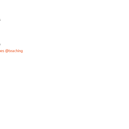
s
s
ues
@teaching