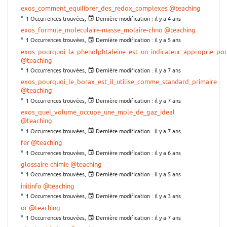
exos_comment_equilibrer_des_redox_complexes
@teaching
1 Occurrences trouvées,
Dernière modification :
il y a 4 ans
exos_formule_moleculaire-masse_molaire-chno
@teaching
1 Occurrences trouvées,
Dernière modification :
il y a 5 ans
exos_pourquoi_la_phenolphtaleine_est_un_indicateur_approprie_pou
@teaching
1 Occurrences trouvées,
Dernière modification :
il y a 7 ans
exos_pourquoi_le_borax_est_il_utilise_comme_standard_primaire
@teaching
1 Occurrences trouvées,
Dernière modification :
il y a 7 ans
exos_quel_volume_occupe_une_mole_de_gaz_ideal
@teaching
1 Occurrences trouvées,
Dernière modification :
il y a 7 ans
fer
@teaching
1 Occurrences trouvées,
Dernière modification :
il y a 6 ans
glossaire-chimie
@teaching
1 Occurrences trouvées,
Dernière modification :
il y a 5 ans
initinfo
@teaching
1 Occurrences trouvées,
Dernière modification :
il y a 3 ans
or
@teaching
1 Occurrences trouvées,
Dernière modification :
il y a 7 ans