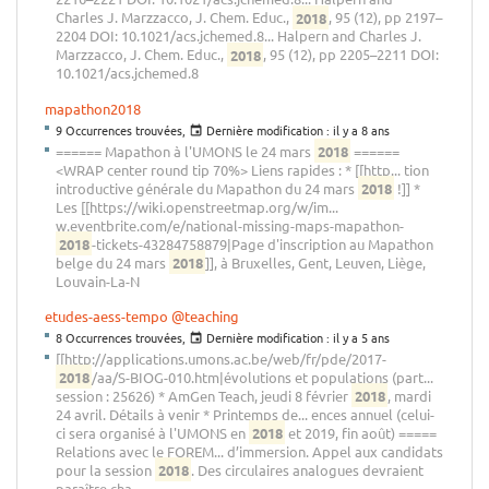
Charles J. Marzzacco, J. Chem. Educ.,
2018
, 95 (12), pp 2197–
2204 DOI: 10.1021/acs.jchemed.8... Halpern and Charles J.
Marzzacco, J. Chem. Educ.,
2018
, 95 (12), pp 2205–2211 DOI:
10.1021/acs.jchemed.8
mapathon2018
9 Occurrences trouvées,
Dernière modification :
il y a 8 ans
====== Mapathon à l'UMONS le 24 mars
2018
======
<WRAP center round tip 70%> Liens rapides : * [[http... tion
introductive générale du Mapathon du 24 mars
2018
!]] *
Les [[https://wiki.openstreetmap.org/w/im...
w.eventbrite.com/e/national-missing-maps-mapathon-
2018
-tickets-43284758879|Page d'inscription au Mapathon
belge du 24 mars
2018
]], à Bruxelles, Gent, Leuven, Liège,
Louvain-La-N
etudes-aess-tempo
@teaching
8 Occurrences trouvées,
Dernière modification :
il y a 5 ans
[[http://applications.umons.ac.be/web/fr/pde/2017-
2018
/aa/S-BIOG-010.htm|évolutions et populations (part...
session : 25626) * AmGen Teach, jeudi 8 février
2018
, mardi
24 avril. Détails à venir * Printemps de... ences annuel (celui-
ci sera organisé à l'UMONS en
2018
et 2019, fin août) =====
Relations avec le FOREM... d’immersion. Appel aux candidats
pour la session
2018
. Des circulaires analogues devraient
paraître cha