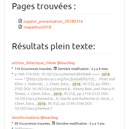
Pages trouvées :
jupyter_presentation_20180316
mapathon2018
Résultats plein texte:
articles_didactique_chimie
@teaching
114 Occurrences trouvées,
Dernière modification :
il y a 8 mois
p 169–174 DOI: 10.1021/acs.jchemed.8b00460 ====
2018
==== * [[https://pubs.acs.org/toc/jceda8/95/12|... . Pratt and
Ellen J. Yezierski, , J. Chem. Educ.,
2018
, 95 (12), pp 2091–
2102 DOI: 10.1021/acs.jchemed.8... Kinsey Bain, and Marcy H.
Towns, J. Chem. Educ.,
2018
, 95 (12), pp 2114–2125 DOI:
10.1021/acs.jchemed.8... D. Martin and Katherine A. Nock, J.
Chem. Educ.,
2018
, 95 (12), pp 2134–2140 DOI:
10.1021/acs.jchemed.7
desinformations
@teaching
89 Occurrences trouvées,
Dernière modification :
il y a 3 ans
Référence :