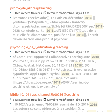
protoxyde_azote
@teaching
8 Occurrences trouvées,
Dernière modification :
il y a 4 ans
i cartonne chez les ados]], Le Parisien, décembre
2018
{{
youtube>QSD5spm89tI }} <blockquote> Transcrip...
ditor_assets/attachments/5b34a3df756d672336004aec/
2018
-
0628_cp_etude_sante_
2018
.pdf?1530176477|étude de la
mutuelle étudiante Smerep, publiée en juin
2018
]], il serait
devenu le troisième produit psychoac
psychologie_de_l_education
@teaching
8 Occurrences trouvées,
Dernière modification :
il y a 3 ans
of Computer-Supported Collaborative Learning June
2018
,
Volume 13, Issue 2, pp 213–233 DOI: 10.1007/s114... w, R.,
Okbay, A. et al., Nat Genet 50, 1112–1121 (
2018
). DOI:
10.1038/s41588-018-0147-3 * **Abstract... trieval practice
hypothesis. Appl Cognit Psychol.
2018
; 32: 401– 410. DOI:
10.1002/acp.3410 ⭐⭐⭐⭐ * *... sage. * cf. aussi
[[https://digest.bps.org.uk/
2018
/05/04/learning-by-
teaching-others-is-extremely-ef
biblio-10.1021-acs.jchemed.7b00256
@teaching
7 Occurrences trouvées,
Dernière modification :
il y a 8 ans
: 10.1021/acs.jchemed.7b00256 resumé de N.D. 2017-
2018
Les auteurs se sont intéressés à la stœchiométr...