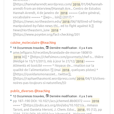
[[https://hannaharendt.wordpress.com/
2018
/01/04/hannah-
arendt-from-an-interview/|Hannah Are... Centro de Estudos
Hannah Arendt, 4 de janeiro de
2018
===== Cadre général,
vocabulaire ===== * [[wp>... isin]] (2017) *
[[https://news.northeastern.edu/
2018
/06/18/tired-of-being-
manipulated-by-fake-news-thi... ed to fight against it.]]
News|Northeastern, june
2018
*
[[https://www.poynter.org/fact-checking/201
cuisine_moleculaire
@teaching
14 Occurrences trouvées,
Dernière modification :
il y a 4 ans
ame.lefigaro.fr/recettes/brandade-de-morue-180810-
2018
36]] * [[https://chefsimon.com/gourmets/chef-s... thière
(Rédigé le 15/11/2013, mis à jour le 27/12/
2018
) =====
Aliments et toxicité ===== * Noyaux de... rmation sur la
qualité de l'alimentation ?]] (mai
2018
, quelques pistes) *
[[https://quoidansmonassiet... twitter]],
[[https://raphaelhaumont.wordpress.com/
2018
/04/13/olives-
noires-pas-toujours-si-naturelles/|O
publis_diverses
@teaching
12 Occurrences trouvées,
Dernière modification :
il y a 3 ans
pp 187–190 DOI: 10.1021/acs.jchemed.8b00372 ====
2018
==== * [[https://pubs.acs.org/doi/abs/10.1021/a... mmaso
Taroni, and Daniela Meroni, J. Chem. Educ.,
2018
, 95 (12), pp
2216–2221 DOI: 10.1021/acs.jchemed.8... Halpern and