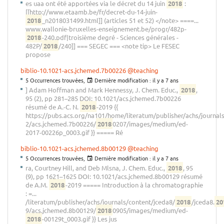
es uaa ont été apportées via le décret du 14 juin
2018
:
[[http://www.etaamb.be/fr/decret-du-14-juin-
2018
_n2018031499.html]] (articles 51 et 52) </note> ====...
www.wallonie-bruxelles-enseignement.be/progr/482p-
2018
-240.pdf|troisième degré - Sciences générales -
482P/
2018
/240]] === SEGEC === <note tip> Le FESEC
propose
biblio-10.1021-acs.jchemed.7b00226
@teaching
5 Occurrences trouvées,
Dernière modification :
il y a 7 ans
] Adam Hoffman and Mark Hennessy, J. Chem. Educ.,
2018
,
95 (2), pp 281–285 DOI: 10.1021/acs.jchemed.7b00226
résumé de A.-C. N.
2018
-2019 {{
https://pubs.acs.org/na101/home/literatum/publisher/achs/journal
2/acs.jchemed.7b00226/
2018
0207/images/medium/ed-
2017-00226p_0003.gif }} ===== Ré
biblio-10.1021-acs.jchemed.8b00129
@teaching
5 Occurrences trouvées,
Dernière modification :
il y a 7 ans
ra, Courtney Hill, and Deb Mlsna, J. Chem. Educ.,
2018
, 95
(9), pp 1621–1625 DOI: 10.1021/acs.jchemed.8b00129 résumé
de A.M.
2018
-2019 ===== Introduction à la chromatographie
: =...
/literatum/publisher/achs/journals/content/jceda8/
2018
/jceda8.
20
9/acs.jchemed.8b00129/
2018
0905/images/medium/ed-
2018
-00129t_0003.gif }} Les jus