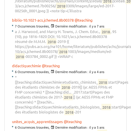
/literatum/publisher/achs/journals/content/jceda8/
2018
/jceda8.
20
3/acs.jchemed.7b00256/
2018
0309/images/large/ed-2017-
00256h_0001.jpeg }} <note tip>L'illustra
biblio-10.1021-acs.jchemed.8b00378
@teaching
7 Occurrences trouvées,
Dernière modification :
il y a 7 ans
a J. Harwood, and Marcy H. Towns, J. Chem. Educ.,
2018
, 95
(10), pp 1816–1820 DOI: 10.1021/acs.jchemed.8b00378
résumé de M.M.M.
2018
-2019 {{
https://pubs.acs.org/na101/home/literatum/publisher/achs/journal
10/acs.jchemed.8b00378/
2018
1003/images/medium/ed-
2018
-003784_0002.gif }} <WRAP c
didactiquechimie
@teaching
6 Occurrences trouvées,
Dernière modification :
il y a 4 ans
*
[[teaching:didactiquechimie:etudiants_chimistes_
2018
:start|Pages
des étudiants chimistes de
2018
-2019]] (yc AESS FPMs et
FMP concernés) * [[teaching:did... _2017:start|Pages des
étudiants chimistes de 2017-
2018
]] (yc AESS FPMs et FMP
concernés) * [[teachin...
[[teaching:didactiquechimie:etudiants_biologistes_
2018
:start|Page
des étudiants biologistes de
2018
-201
unites_acquis_apprentissages
@teaching
6 Occurrences trouvées,
Dernière modification :
il y a 5 ans