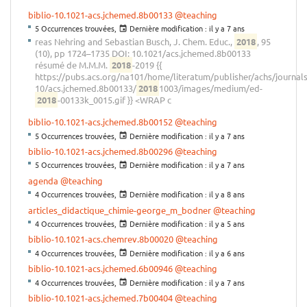
biblio-10.1021-acs.jchemed.8b00133
@teaching
5 Occurrences trouvées,
Dernière modification :
il y a 7 ans
reas Nehring and Sebastian Busch, J. Chem. Educ.,
2018
, 95
(10), pp 1724–1735 DOI: 10.1021/acs.jchemed.8b00133
résumé de M.M.M.
2018
-2019 {{
https://pubs.acs.org/na101/home/literatum/publisher/achs/journal
10/acs.jchemed.8b00133/
2018
1003/images/medium/ed-
2018
-00133k_0015.gif }} <WRAP c
biblio-10.1021-acs.jchemed.8b00152
@teaching
5 Occurrences trouvées,
Dernière modification :
il y a 7 ans
biblio-10.1021-acs.jchemed.8b00296
@teaching
5 Occurrences trouvées,
Dernière modification :
il y a 7 ans
agenda
@teaching
4 Occurrences trouvées,
Dernière modification :
il y a 8 ans
articles_didactique_chimie-george_m_bodner
@teaching
4 Occurrences trouvées,
Dernière modification :
il y a 5 ans
biblio-10.1021-acs.chemrev.8b00020
@teaching
4 Occurrences trouvées,
Dernière modification :
il y a 6 ans
biblio-10.1021-acs.jchemed.6b00946
@teaching
4 Occurrences trouvées,
Dernière modification :
il y a 7 ans
biblio-10.1021-acs.jchemed.7b00404
@teaching