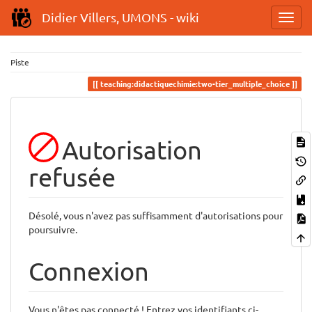
Didier Villers, UMONS - wiki
Piste
teaching:didactiquechimie:two-tier_multiple_choice
Autorisation
refusée
Désolé, vous n'avez pas suffisamment d'autorisations pour
poursuivre.
Connexion
Vous n'êtes pas connecté ! Entrez vos identifiants ci-