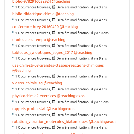
biblio-9782916032924
@teaching
1 Occurrences trouvées,
Dernière modification :
il y a 3 ans
biblio-didactique-chimie
@teaching
1 Occurrences trouvées,
Dernière modification :
il y a 4 ans
conference-brey-20160420
@teaching
1 Occurrences trouvées,
Dernière modification :
il y a 10 ans
etudes-aess-tempo
@teaching
1 Occurrences trouvées,
Dernière modification :
il y a 5 ans
tableaux_synoptiques_segec_2017
@teaching
1 Occurrences trouvées,
Dernière modification :
il y a 9 ans
uaa-chim-sb-08-grandes-classes-reactions-chimiques
@teaching
1 Occurrences trouvées,
Dernière modification :
il y a 9 ans
videos_chimie_sg
@teaching
1 Occurrences trouvées,
Dernière modification :
il y a 4 ans
physicochimie2-exercices
@teaching:exos
1 Occurrences trouvées,
Dernière modification :
il y a 11 ans
rappels-proba-stat
@teaching:exos
1 Occurrences trouvées,
Dernière modification :
il y a 4 ans
rotation_vibration_molecules_biatomiques
@teaching:exos
1 Occurrences trouvées,
Dernière modification :
il y a 4 ans