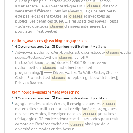
qui ont participé à l’activité avec ceux obtenus ... temps
assez espacé. Le jeu n’est testé que sur 2
classes
, durant 2
semestres différents. Tous les élèves o... s ça ne sera peut-
être pas le cas dans toutes les
classes
et avec tous les
publics. Les bénéfices du jeu ... s résultats des élèves « tests
» qu’avec quelques
classes
d’années antérieures. La
population n’est peut-êt
notions_avancees
@teaching:progappchim
4 Occurrences trouvées,
Dernière modification :
il y a 3 ans
/nbviewer.ipython.org/url/bender.astro.sunysb.edu/
classes
/python
science/lectures/python-
classes
.ipynb]] *
[[http://jeffknupp.com/blog/2014/06/18/improve-your-
python-python-
classes
-and-object-oriented-
programming/]] ==== Divers =... icks To Write Faster, Cleaner
Code - From slotted
classes
to replacing lists with tuples]]
Erik van Baaren,
terminologie-enseignement
@teaching
3 Occurrences trouvées,
Dernière modification :
il y a 14 ans
agogiques des hautes écoles, il enseigne dans les
classes
maternelles ; Instituteur primaire : diplômé de... agogiques
des hautes écoles, il enseigne dans les
classes
primaires ;
Pédagogie différenciée : démarche d... méthodes pour tenir
compte de l'hétérogénéité des
classes
ainsi que de la
diversité des modes et des besoin