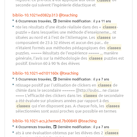
seconde qui suivent l’ingénierie didactique et
biblio-10.1021ed082p313
@teaching
6 Occurrences trouvées,
Dernière modification :
il y a 11 ans
nte les résultats d’une étude réalisée dans des «
classes
-
puzzle » dans lesquelles une méthode d’enseigneme... nt
situées au nord et à l’est de l’Allemagne. Les
classes
se
composaient de 23 à 32 élèves et aucun des par... de
n’étaient formés aux méthodes pédagogiques des
classes
puzzles. ===== Résultats de l’expérience ===== ... manière
générale, l’avis sur la méthodologie des
classes
puzzles est
positif. Environ 60 à 90 % des élèves
biblio-10.1021-ed101160x
@teaching
5 Occurrences trouvées,
Dernière modification :
il y a 7 ans
ntissage positif par l'utilisation de clickers en
classes
de
chimie dans le secondaire ====== [[http://pubs... ne classe
==== L’efficacité des clickers dans les
classes
de secondaire
a été évaluée sur plusieurs années par rapport à des
classes
qui n’en disposent pas. A chaque fois, les
classes
sélectionnées sont aussi proches que possible en termes
biblio-10.1021-acs.jchemed.7b00849
@teaching
4 Occurrences trouvées,
Dernière modification :
il y a 7 ans
ats à une évaluation obtenus par les élèves des 2
classes