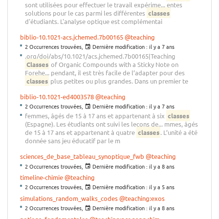
sont utilisées pour effectuer le travail expérime... entes
solutions pour le cas parmi les différentes
classes
d'étudiants. L'analyse optique est complémentai
biblio-10.1021-acs.jchemed.7b00165
@teaching
2 Occurrences trouvées,
Dernière modification :
il y a 7 ans
.org/doi/abs/10.1021/acs.jchemed.7b00165|Teaching
Classes
of Organic Compounds with a Sticky Note on
Forehe... pendant, il est très facile de l’adapter pour des
classes
plus petites ou plus grandes. Dans un premier te
biblio-10.1021-ed4003578
@teaching
2 Occurrences trouvées,
Dernière modification :
il y a 7 ans
femmes, âgés de 15 à 17 ans et appartenant à six
classes
(Espagne). Les étudiants ont suivi les leçons de... mmes, âgés
de 15 à 17 ans et appartenant à quatre
classes
. L’unité a été
donnée sans jeu éducatif par le m
sciences_de_base_tableau_synoptique_fwb
@teaching
2 Occurrences trouvées,
Dernière modification :
il y a 8 ans
timeline-chimie
@teaching
2 Occurrences trouvées,
Dernière modification :
il y a 5 ans
simulations_random_walks_codes
@teaching:exos
2 Occurrences trouvées,
Dernière modification :
il y a 8 ans