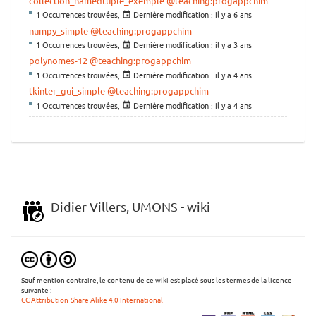
collection_namedtuple_exemple
@teaching:progappchim
1 Occurrences trouvées,
Dernière modification :
il y a 6 ans
numpy_simple
@teaching:progappchim
1 Occurrences trouvées,
Dernière modification :
il y a 3 ans
polynomes-12
@teaching:progappchim
1 Occurrences trouvées,
Dernière modification :
il y a 4 ans
tkinter_gui_simple
@teaching:progappchim
1 Occurrences trouvées,
Dernière modification :
il y a 4 ans
Didier Villers, UMONS - wiki
Sauf mention contraire, le contenu de ce wiki est placé sous les termes de la licence
suivante :
CC Attribution-Share Alike 4.0 International