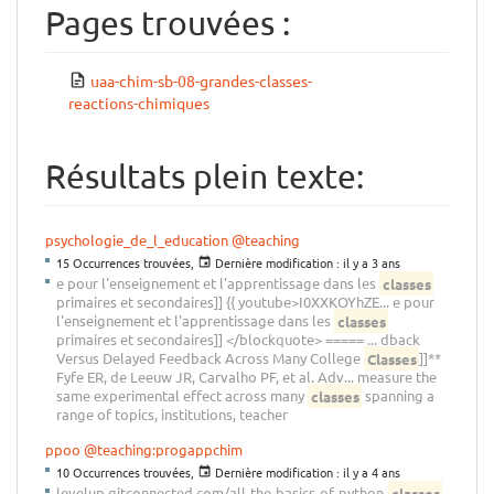
Pages trouvées :
uaa-chim-sb-08-grandes-classes-
reactions-chimiques
Résultats plein texte:
psychologie_de_l_education
@teaching
15 Occurrences trouvées,
Dernière modification :
il y a 3 ans
e pour l'enseignement et l'apprentissage dans les
classes
primaires et secondaires]] {{ youtube>I0XXKOYhZE... e pour
l'enseignement et l'apprentissage dans les
classes
primaires et secondaires]] </blockquote> ===== ... dback
Versus Delayed Feedback Across Many College
Classes
]]**
Fyfe ER, de Leeuw JR, Carvalho PF, et al. Adv... measure the
same experimental effect across many
classes
spanning a
range of topics, institutions, teacher
ppoo
@teaching:progappchim
10 Occurrences trouvées,
Dernière modification :
il y a 4 ans
levelup.gitconnected.com/all-the-basics-of-python-
classes
-