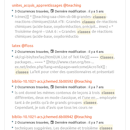
unites_acquis_apprentissages
@teaching
3 Occurrences trouvées,
Dernière modification :
il y a 5 ans
lcènes)]] * [[teaching:uaa-chim-sb-08-grandes-
classes
-
reactions-chimiques|UAA n°8 : Grandes
classes
de réactions
chimiques (acide-base, oxydoréduction, précipit... ènes) » *
Troisième degré – UAA 6 : « Grandes
classes
de réactions
chimiques (acide-base, oxydoréductio
latex
@floss
2 Occurrences trouvées,
Dernière modification :
il y a 4 ans
uk/cgi-bin/texfaq2html|UK List of TeX FAQ]] ====
Classes
,
packages... ==== * [[http://www.ctan.org/tex-...
ex.net/index.php?lang=en&page=welcome|AcroTeX]] :
classes
LaTeX pour créer des questionnaires et présentati
biblio-10.1021-acs.jchemed.5b00592
@teaching
2 Occurrences trouvées,
Dernière modification :
il y a 7 ans
ls ont donné les mêmes contenus de leçons à trois
classes
différentes, deux en mode classique, et l’une en ... employée
tant à de petits qu’à de grands groupes
classes
.
Cependant, je suis d’avis que tous les cours ne
biblio-10.1021-acs.jchemed.6b00942
@teaching
2 Occurrences trouvées,
Dernière modification :
il y a 7 ans
techniques suggérées. Les deuxième et troisième
classes