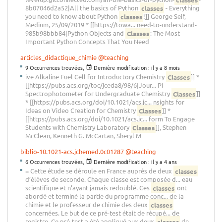
8b07046d2a52|All the basics of Python
classes
- Everything
you need to know about Python
classes
!]] George Seif,
Medium, 25/09/2019 * [[https://towa... need-to-understand-
985b98bbb84|Python Objects and
Classes
: The Most
Important Python Concepts That You Need
articles_didactique_chimie
@teaching
9 Occurrences trouvées,
Dernière modification :
il y a 8 mois
ive Alkaline Fuel Cell for Introductory Chemistry
Classes
]] *
[[https://pubs.acs.org/toc/jceda8/98/6|Jour... Pi
Spectrophotometer for Undergraduate Chemistry
Classes
]]
* [[https://pubs.acs.org/doi/10.1021/acs.jc... nsights for
Ideas on Video Creation for Chemistry
Classes
]] *
[[https://pubs.acs.org/doi/10.1021/acs.jc... form To Engage
Students with Chemistry Laboratory
Classes
]], Stephen
McClean, Kenneth G. McCartan, Sheryl M
biblio-10.1021-acs.jchemed.0c01287
@teaching
6 Occurrences trouvées,
Dernière modification :
il y a 4 ans
= Cette étude se déroule en France auprès de deux
classes
d’élèves de seconde. Chaque classe est composée d... eau
scientifique et n’ayant jamais redoublé. Ces
classes
ont
abordé et terminé la partie du programme conc... de la
chimie et le professeur de chimie des deux
classes
concernées. Le but de ce pré-test était de récupé... de
registre. Ce pré-test a été appliqué aux deux
classes
de